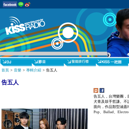
首頁
>
音樂
>
專輯介紹
> 告五人
告五人
告五人，台灣樂團，
犬青及鼓手哲謙。不
面向，作品類型涵蓋Folk 
Pop、Ballad、Elect