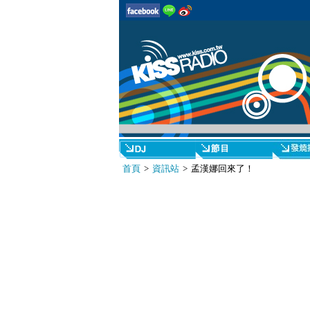
首頁
>
資訊站
> 孟漢娜回來了！