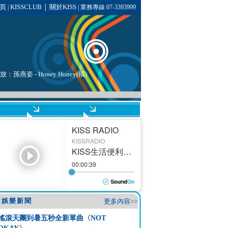
頁
KISSCLUB
關於KISS
|
│
| 業務專線 07-3393999
播放：
孫燕姿
-
Honey Honey(國)
娛樂新聞
更多內容>>
搖滾天團到暑五秒全新單曲〈NOT