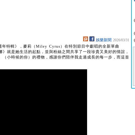
娛樂新聞
2026/03/31
0週年特輯》，麥莉（Miley Cyrus）在特別節目中獻唱的全新單曲
《孟漢娜》就是她生活的起點，並與粉絲之間共享了一段珍貴又美好的情誼，
You』（小時候的你）的禮物，感謝你們陪伴我走過成長的每一步，而這首