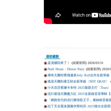
孟漢娜回來了！
(
娛樂新聞
) 2026/03/31
Niall Horan - Dinner Party
(
娛樂新聞
) 2026/
傳奇天團邦喬飛邀來Jelly Roll合作全新單曲〈Li
搖滾天團到暑五秒全新單曲〈NOT OKAY〉
小天后莎賓娜卡本特 2025最新主打〈Tears〉
流行最強天團魔力紅 2025全新錄音室專輯【Love
「網路世代的流行樂情歌王子」康納格雷最新作品
拉丁天后葛洛麗雅伊斯特芬 2025推出全新西班