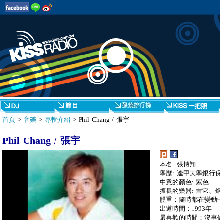
首頁
>
音樂
>
專輯介紹
> Phil Chang / 張宇
Phil Chang / 張宇
本名: 張博翔
學歷: 逢甲大學銀行
中意的顏色: 紫色
擅長的樂器: 吉它、
體重：隨時都在變動
出道時間：1993年
最喜歡的時間：沒事