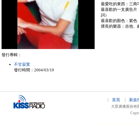
最愛吃的東西：三商
最喜歡的一支廣告片：It‘
詞）
最喜歡的顏色：紫色
擅長的樂器：吉他、
發行專輯：
不甘寂寞
發行時間：2004/03/19
首頁
新血
|
|
大眾廣播股份有限公司 
Copyr
51relaw
300714
nfc ta