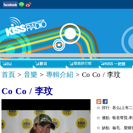
首頁
>
音樂
>
專輯介紹
> Co Co / 李玟
Co Co / 李玟
☆ 排行: 老么(上有
☆ 優點: 敬老尊賢,
☆ 缺點: 龜毛、愛睡