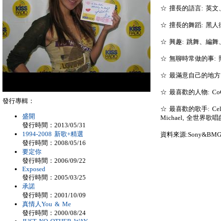
☆ 擅長的語言: 英
☆ 擅長的舞蹈: 黑人
☆ 興趣: 跳舞、編
☆ 無聊時常做的事:
☆ 最滿意自己的地方
☆ 最喜歡的人物: C
發行專輯：
☆ 最喜歡的歌手: Celine
盛開
Michael, 全世界歌
發行時間：2013/05/31
1994-2008 新歌+精選
資料來源:Sony&BM
發行時間：2008/05/16
要定你
發行時間：2006/09/22
Exposed
發行時間：2005/03/25
承諾
發行時間：2001/10/09
真情人You & Me
發行時間：2000/08/24