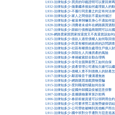
L933-法律知多少-買房的印鑑證明可以要回來嗎
L932-法律知多少-拋棄繼承後如何處理親人的
L931-法律知多少-不履行同意書之約定有何法
L930-法律知多少-家人之間借款不還如何催討
L929-法律知多少-被逼車恫嚇至身心不適如何
L928-法律知多少-消費者未成年在網路購買酒
L927-法律知多少-跟銀行債務協商期間可以出
L926-網路賣家因買家按退貨又不真退貨該如何
L925-法律知多少-借款人過世債權人如何取回
L924-法律知多少-民眾有權拒絕政府的訪問調
L923-法律知多少-社區有權擅自處理住戶個人
L922-法律知多少-與陌生人共擁房產的風險
L921-法律知多少-車禍被索賠全勤合理嗎
L920-法律知多少-全司全面降薪勞工如何自保
L919-法律知多少-資產管理公司通知欠繳可以
L918-法律知多少-債權人查不到債務人的財產
L917-法律知多少-鄰居噪音干擾溝通無效
L916-法律知多少-網路購買遊戲寶物受騙
L915-法律知多少-受到職場性騷如何自保
L914-法律知多少-從國外歸國染疫被惡意供擊
L907-法律知多少-直播購物棄單算詐欺嗎
L906-法律知多少-春節前被資遣可以領聘用合
L913-法律知多少-公司要求勞工簽無勞健保
L912-法律知多少-公司營收被轉到其他帳戶而
L911-法律知多少-國中班對分手遭對方惡意造