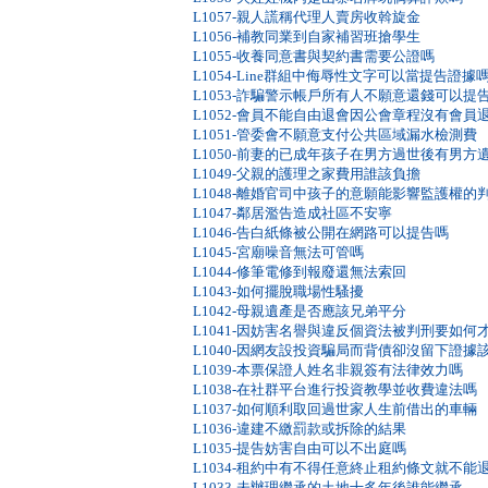
L1057-親人謊稱代理人賣房收斡旋金
L1056-補教同業到自家補習班搶學生
L1055-收養同意書與契約書需要公證嗎
L1054-Line群組中侮辱性文字可以當提告證據
L1053-詐騙警示帳戶所有人不願意還錢可以提
L1052-會員不能自由退會因公會章程沒有會員
L1051-管委會不願意支付公共區域漏水檢測費
L1050-前妻的已成年孩子在男方過世後有男方
L1049-父親的護理之家費用誰該負擔
L1048-離婚官司中孩子的意願能影響監護權的
L1047-鄰居濫告造成社區不安寧
L1046-告白紙條被公開在網路可以提告嗎
L1045-宮廟噪音無法可管嗎
L1044-修筆電修到報廢還無法索回
L1043-如何擺脫職場性騷擾
L1042-母親遺產是否應該兄弟平分
L1041-因妨害名譽與違反個資法被判刑要如
L1040-因網友設投資騙局而背債卻沒留下證據
L1039-本票保證人姓名非親簽有法律效力嗎
L1038-在社群平台進行投資教學並收費違法嗎
L1037-如何順利取回過世家人生前借出的車輛
L1036-違建不繳罰款或拆除的結果
L1035-提告妨害自由可以不出庭嗎
L1034-租約中有不得任意終止租約條文就不能
L1033-未辦理繼承的土地十多年後誰能繼承