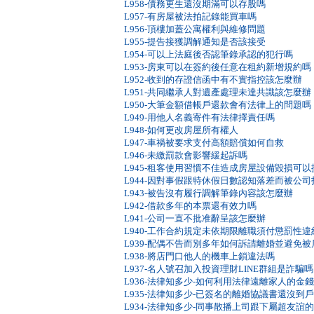
L958-債務更生還沒期滿可以存股嗎
L957-有房屋被法拍記錄能買車嗎
L956-頂樓加蓋公寓權利與維修問題
L955-提告接獲調解通知是否該接受
L954-可以上法庭後否認筆錄承認的犯行嗎
L953-房東可以在簽約後任意在租約新增規約嗎
L952-收到的存證信函中有不實指控該怎麼辦
L951-共同繼承人對遺產處理未達共識該怎麼辦
L950-大筆金額借帳戶還款會有法律上的問題嗎
L949-用他人名義寄件有法律擇責任嗎
L948-如何更改房屋所有權人
L947-車禍被要求支付高額賠償如何自救
L946-未繳罰款會影響緩起訴嗎
L945-租客使用習慣不佳造成房屋設備毀損可以
L944-因對事假跟特休假日數認知落差而被公
L943-被告沒有履行調解筆錄內容該怎麼辦
L942-借款多年的本票還有效力嗎
L941-公司一直不批准辭呈該怎麼辦
L940-工作合約規定未依期限離職須付懲罰性
L939-配偶不告而別多年如何訴請離婚並避免
L938-將店門口他人的機車上鎖違法嗎
L937-名人號召加入投資理財LINE群組是詐騙嗎
L936-法律知多少-如何利用法律遠離家人的金
L935-法律知多少-已簽名的離婚協議書還沒到
L934-法律知多少-同事散播上司跟下屬超友誼