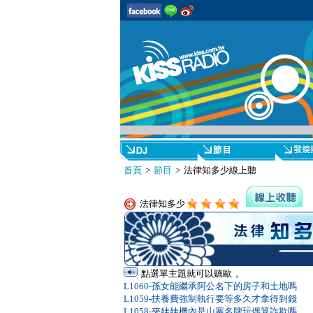
首頁
>
節目
> 法律知多少線上聽
法律知多少
點選單主題就可以聽歐 。
L1060-孫女能繼承阿公名下的房子和土地嗎
L1059-扶養費強制執行要等多久才拿得到錢
L1058-夾娃娃機內是山寨名牌玩偶算詐欺嗎