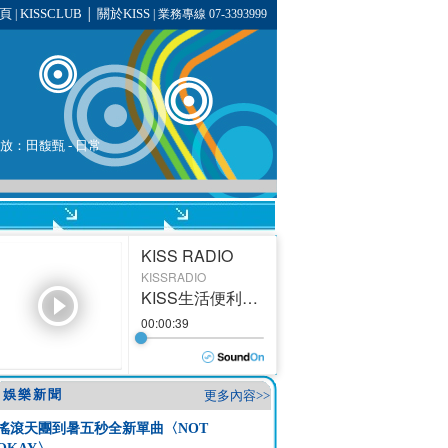
頁
KISSCLUB
關於KISS
|
│
| 業務專線 07-3393999
播放：
田馥甄
- 日常
娛樂新聞
更多內容>>
搖滾天團到暑五秒全新單曲〈NOT