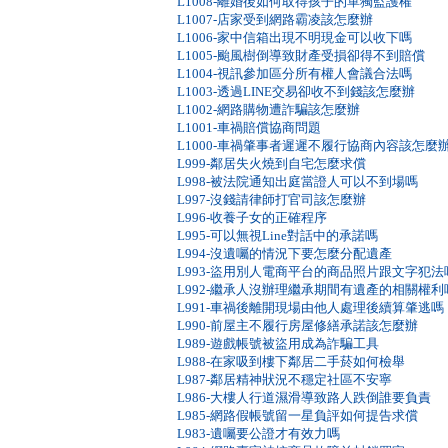
L1008-離婚後如何取得孩子的單獨監護權
L1007-店家受到網路霸凌該怎麼辦
L1006-家中信箱出現不明現金可以收下嗎
L1005-颱風樹倒導致財產受損卻得不到賠償
L1004-視訊參加區分所有權人會議合法嗎
L1003-透過LINE交易卻收不到錢該怎麼辦
L1002-網路購物遭詐騙該怎麼辦
L1001-車禍賠償協商問題
L1000-車禍肇事者遲遲不履行協商內容該怎麼
L999-鄰居失火燒到自宅怎麼求償
L998-被法院通知出庭當證人可以不到場嗎
L997-沒錢請律師打官司該怎麼辦
L996-收養子女的正確程序
L995-可以無視Line對話中的承諾嗎
L994-沒遺囑的情況下要怎麼分配遺產
L993-盜用別人電商平台的商品照片跟文字犯法
L992-繼承人沒辦理繼承期間有遺產的相關權利
L991-車禍後離開現場由他人處理後續算肇逃嗎
L990-前屋主不履行房屋修繕承諾該怎麼辦
L989-遊戲帳號被盜用成為詐騙工具
L988-在家吸到樓下鄰居二手菸如何檢舉
L987-鄰居精神狀況不穩定社區不安寧
L986-大樓人行道濕滑導致路人跌倒誰要負責
L985-網路假帳號留一星負評如何提告求償
L983-遺囑要公證才有效力嗎