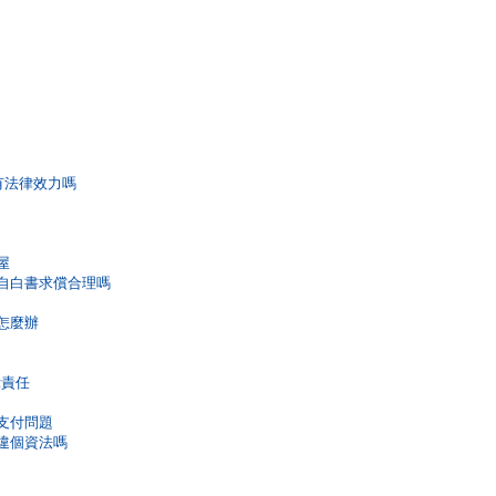
書有法律效力嗎
屋
寫自白書求償合理嗎
怎麼辦
律責任
用支付問題
有違個資法嗎