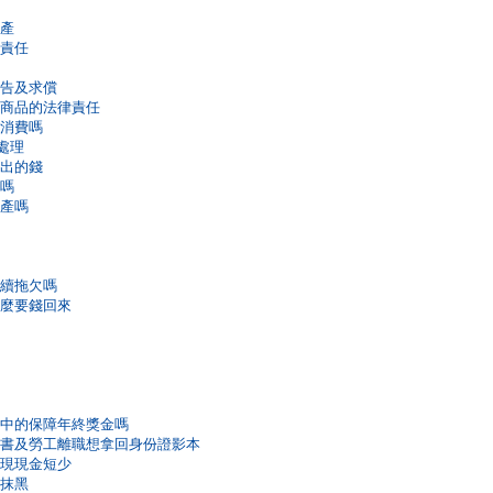
動產
律責任
提告及求償
類商品的法律責任
國消費嗎
處理
借出的錢
查嗎
財產嗎
繼續拖欠嗎
怎麼要錢回來
約中的保障年終獎金嗎
切結書及勞工離職想拿回身份證影本
出現現金短少
謠抹黑