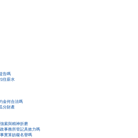
提告嗎
司扣住薪水
違約金何合法嗎
被瓜分財產
錢強索與精神折磨
戶政事務所登記具效力嗎
的事實算妨礙名譽嗎