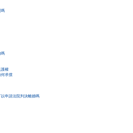
照嗎
的嗎
監護權
如何求償
務可以申請法院判決離婚嗎