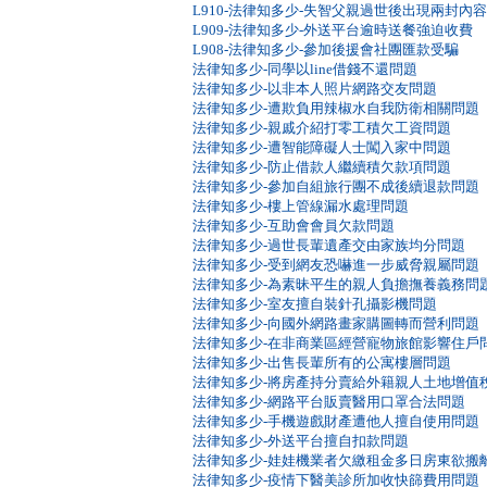
L910-法律知多少-失智父親過世後出現兩封內
L909-法律知多少-外送平台逾時送餐強迫收費
L908-法律知多少-參加後援會社團匯款受騙
法律知多少-同學以line借錢不還問題
法律知多少-以非本人照片網路交友問題
法律知多少-遭欺負用辣椒水自我防衛相關問題
法律知多少-親戚介紹打零工積欠工資問題
法律知多少-遭智能障礙人士闖入家中問題
法律知多少-防止借款人繼續積欠款項問題
法律知多少-參加自組旅行團不成後續退款問題
法律知多少-樓上管線漏水處理問題
法律知多少-互助會會員欠款問題
法律知多少-過世長輩遺產交由家族均分問題
法律知多少-受到網友恐嚇進一步威脅親屬問題
法律知多少-為素昧平生的親人負擔撫養義務問
法律知多少-室友擅自裝針孔攝影機問題
法律知多少-向國外網路畫家購圖轉而營利問題
法律知多少-在非商業區經營寵物旅館影響住戶
法律知多少-出售長輩所有的公寓樓層問題
法律知多少-將房產持分賣給外籍親人土地增值
法律知多少-網路平台販賣醫用口罩合法問題
法律知多少-手機遊戲財產遭他人擅自使用問題
法律知多少-外送平台擅自扣款問題
法律知多少-娃娃機業者欠繳租金多日房東欲搬
法律知多少-疫情下醫美診所加收快篩費用問題