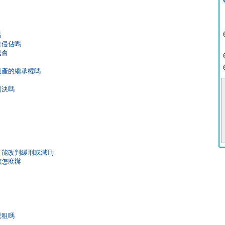
嗎
告侵佔嗎
退會
遺產的繼承權嗎
判決嗎
何才能改判緩刑或減刑
該怎麼辦
退租嗎