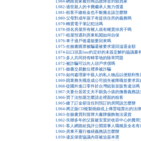
L984-網路賣家被控商品故障並封鎖買家
L982-過世親人的卡費繼承人無力償還
L981-租客不繳租金也不般搬走該怎麼辦
L980-父母對成年孩子有提供住所的義務嗎
L979-轉賣電子筆記犯法嗎
L978-掛名房屋所有權人就有權賣掉房子嗎
L977-租屋預遇到房東私闖如何自保
L976-車子過戶後還能要回來嗎
L975-在臉書購票被騙還被要求退回溢退金額
L974-以口頭及line約定好的未簽定解約協議
L973-多人共同持有畸零地的除草問題
L972-被詐騙可以向人頭戶求償嗎
L971-臉書交易數位禮券被詐騙
L970-如何處理家中親人的私人物品以便順利售
L969-因業務失職造成公司損失被降職並要求
L968-從國外進口零件於台灣組裝並販售違法嗎
L967-夫妻分居若丈夫不願負小孩的撫養義務該
L966-買了法拍屋怎麼請走裡面的租客
L965-繳了訂金卻沒住到預訂的房間該怎麼辦
L964-將正版CD複製燒錄或上傳雲端賣出的法
L963-在臉書買到冒牌大廠牌服飾無法退貨
L962-失聯多年的父親被安置於收容中心的費
L961-客人網路給負評公開當事人職稱及全名
L960-房東不履行修繕義務該怎麼辦
L959-違反保密協議內容被迫簽本票