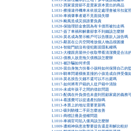
L1032-買家退貨卻不是賣家原本賣出的商品
L1031-擦撞違停機車未依規定處理會被吊扣駕
L1030-車禍肇事者避不見面搞失聯
L1029-颱風造成災損誰要負責
L1028-保險理賠金會因為有卡債而被扣走嗎
L1027-簽了車禍和解書卻拿不到錢該怎麼辦
L1026-莫名成為警示帳戶可以告匯款人誣告嗎
L1025-鄰居在公共空間堆放個人物品很困擾
L1024-智能門鎖沒有侵犯鄰居隱私權嗎
L1023-大樓跟房屋仲介收取帶看清潔費是合法
L1022-債務人故意拖欠債務該怎麼辦
L1021-被詐騙如何求償
L1020-當自身無力扶養小孩時如何保障自己的
L1019-騎車閃避橫衝直撞的小孩造成自摔受傷
L1018-莫名挨告欠錢不還可以不出庭嗎
L1017-如何將寄戶籍的人從戶籍中清除
L1016-未成年孩子之間的借款問題
L1015-配偶在外負債也未盡到照顧家庭的義
L1014-看護費可以從遺產扣除嗎
L1013-本票上的地址需要更新嗎
L1012-吸到騎樓二手菸怎麼改善
L1011-商標註冊及侵權問題
L1010-車禍官司陷入僵局該怎麼辦
L1009-遭精神病患攻擊要提告還是和解比較好