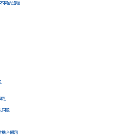
容不同的遺囑
題
問題
稅問題
離機台問題