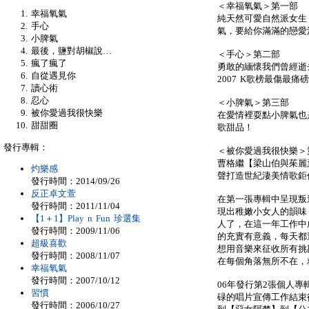
＜幸福氧氣＞第一部
幸福氧氣
純天然可愛自然派女生
手心
氣，要給你滿滿的戀愛
小脾氣
最後，鹽對胡椒說…
＜手心＞第二部
瘋了瘋了
勇敢的緬懷我們曾經逝
自從遇見你
2007 K歌榜最傷最痛
讀心術
忍心
＜小脾氣＞第三部
被你愛過我很快樂
在愛情裡耍點小脾氣也
甜甜圈
歌甜品！
發行專輯：
＜被你愛過我很快樂＞
曹格繼【梁山伯與茱麗
灼樂感
聲打造世紀淒美情歌鉅
發行時間：2014/09/26
反正卓文萱
在第一張專輯中呈現叛
發行時間：2011/11/04
現出稚嫩小女人的韻味
【1＋1】Play n Fun 珍選集
人了，在這一年工作中
發行時間：2009/11/06
的充實有意義，每天都
超級喜歡
想用音樂來征收所有挑
發行時間：2008/11/07
在每個角落無所不在，
幸福氧氣
發行時間：2007/10/12
06年發行第2張個人
習慣
碌的唱片宣傳工作結束
發行時間：2006/10/27