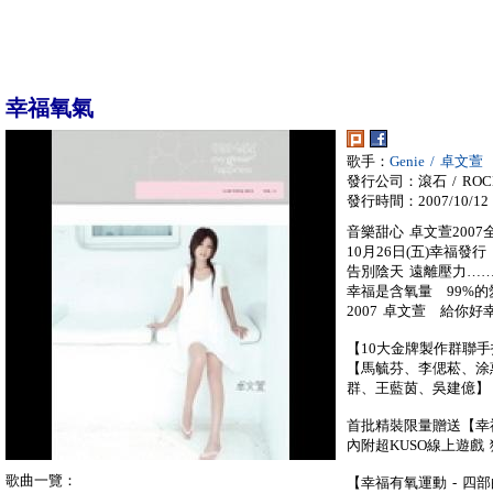
幸福氧氣
歌手：
Genie / 卓文萱
發行公司：滾石 / ROC
發行時間：2007/10/12
音樂甜心 卓文萱200
10月26日(五)幸福發行
告別陰天 遠離壓力…
幸福是含氧量 99%
2007 卓文萱 給你
【10大金牌製作群聯
【馬毓芬、李偲菘、涂
群、王藍茵、吳建億】
首批精裝限量贈送【幸
內附超KUSO線上遊戲
歌曲一覽：
【幸福有氧運動 - 四