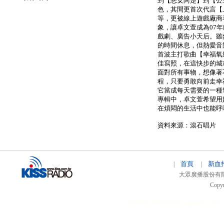
到【惡女阿楚】到【公
色，其間更首次代言【
等，更被線上遊戲廠商
象，讓卓文萱成為07
戲劇、廣告小天后。雖
的時間休息，但熱愛音
首波主打歌曲【幸福氧
佳寫照，在這快步的城
面對所有事物，想像著
程，只要勇敢向前走幸
它當成每天需要的一種
專輯中，卓文萱希望用
在煩悶的生活中也能呼
資料來源：滾石唱片
首頁
新血
|
|
大眾廣播股份有限公司 
Copyr
51relaw
300714
nfc tag
smart card 