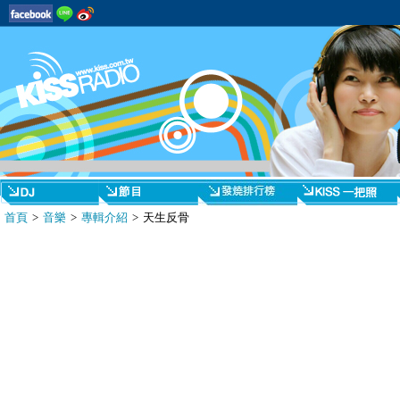
首頁
>
音樂
>
專輯介紹
> 天生反骨