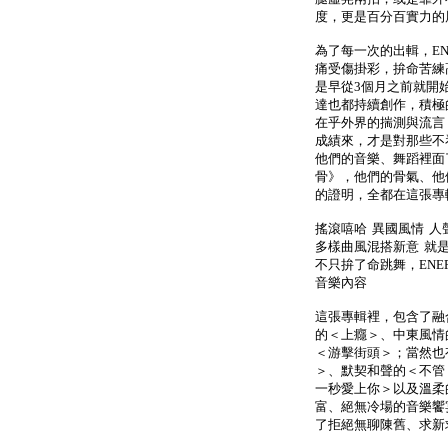
度，更是百分百實力的
為了每一次的出輯，E
痛受傷掛彩，拚命苦練
是早從3個月之前就開
達也都持續創作，積極
在乎外界的揣測與流言
成績來，才是對那些不
他們的音樂、舞蹈裡面
骨》，他們的骨氣、他
的證明，全都在這張專
搖滾嘻哈 異國風情 人
多樣曲風混搭新意 就
不只拚了命跳舞，EN
音樂內容
這張專輯裡，包含了融
的＜上癮＞、中東風情
＜游擊街頭＞；當然也
＞、默契和聲的＜不管
一秒愛上你＞以及溫柔
富、絕無冷場的音樂饗
了拒絕無聊陳舊、求新