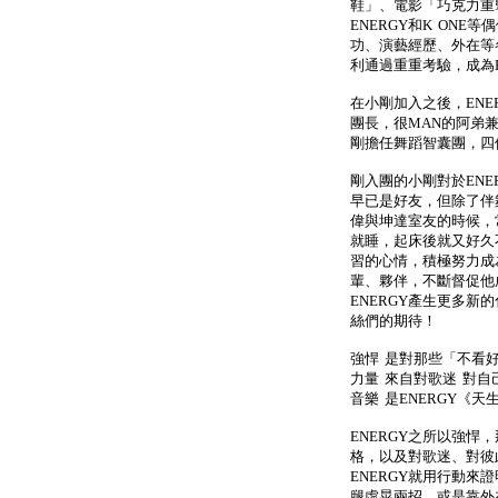
鞋」、電影「巧克力重
ENERGY和K ON
功、演藝經歷、外在等
利通過重重考驗，成為E
在小剛加入之後，EN
團長，很MAN的阿弟
剛擔任舞蹈智囊團，四
剛入團的小剛對於EN
早已是好友，但除了伴
偉與坤達室友的時候，
就睡，起床後就又好久
習的心情，積極努力成
輩、夥伴，不斷督促他
ENERGY產生更多
絲們的期待！
強悍 是對那些「不看
力量 來自對歌迷 對
音樂 是ENERGY《
ENERGY之所以強
格，以及對歌迷、對彼
ENERGY就用行動來
腿虛晃兩招，或是靠外