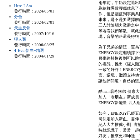
兩年前，牛奶決定退出
Here I Am
為練舞導致腰傷休息了
發行時間：2024/05/01
作，但是顧慮到事業共
分合
未來，是不是要選擇解
發行時間：2024/02/01
三人討論腦力激盪之中
天生反骨
等著看我們解散、就此
發行時間：2007/10/16
現，音樂的路還長得很
猩人類
發行時間：2006/08/25
為了兄弟的情誼，更為
4 Ever新曲+精選
ENERGY決定繼續
發行時間：2004/01/29
腰傷終於恢復到可以跳
的姿態，推出《猩人類
一致的好評！ENER
言、逆境，繼續支持他
讓他們知道：自己的堅
酷man唱將阿弟 健
加入「老朋友」新成員
ENERGY新能量 四
如今，ENERGY已經
司決定加入新血。書偉
紀人大力推薦小剛--唐
時就認識了，常常一起
好友，後來更和坤達、