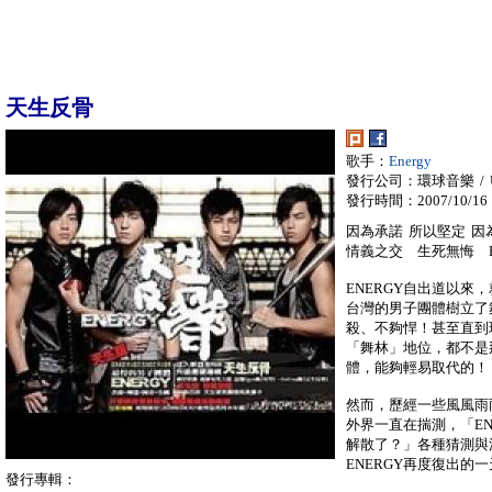
天生反骨
歌手：
Energy
發行公司：環球音樂 / Univ
發行時間：2007/10/16
因為承諾 所以堅定 
情義之交 生死無悔 E
ENERGY自出道以
台灣的男子團體樹立了
殺、不夠悍！甚至直到
「舞林」地位，都不是
體，能夠輕易取代的！
然而，歷經一些風風雨
外界一直在揣測，「EN
解散了？」各種猜測與
ENERGY再度復出的
發行專輯：