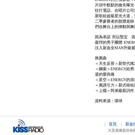
片頭中默默的搶先曝光
狂打電話、在唱片公司
新歌給超級星光大道，
二季參賽者的肢體老師
們在舞台上的律動與舞
因為承諾 所以堅定 
最悍的男子團體 ENER
注入新血全MAN升級
推薦曲
＜天生反骨＞新世代搖滾
＜鋼索＞ENERGY
退的愛與痛
＜星空＞ENERGY的
＜萬誘引力＞新式嘻哈舞
＜上癮＞阿弟最新詞作 
資料來源：環球
首頁
新血
|
|
大眾廣播股份有限公司 