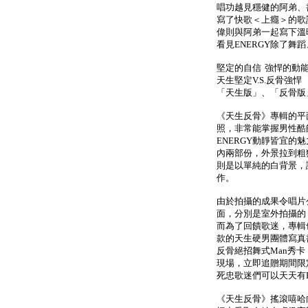
唱功越見穩健的阿弟、
寫了快歌＜上癮＞的歌
偉則與阿弟一起寫下溫
看見ENERGY除了
堅定的自信 強悍的動
天生堅定V.S.反骨強悍
「天生版」、「反骨版
《天生反骨》專輯的平
照，非常能掌握男性酷
ENERGY動靜皆宜
內兩部份，外景拉到粗
則是以單純的白背景，
作。
由於拍攝的成果令唱片
面，分別是室外拍攝的
而為了回饋歌迷，專輯
款的天生硬男團體寫真
反骨絕招舞式Man秀
現場，立即追贈期間限定
死忠歌迷們可以天天有E
《天生反骨》搖滾嘻哈