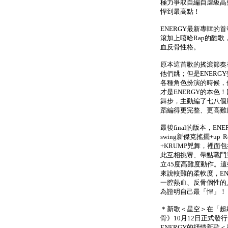
極力爭取自編自虐級高
悍到最高點！
ENERGY最新專輯
滾加上嘻哈Rap的酷
血反骨性格。
原本這首歌的搖滾節奏
他們跳；但是ENER
各種角色扮演的時候，
才是ENERGY的本
舞步，主動編了七八個
蹈編得更完整、更高難
最後final的版本，ENER
swing新傑克搖擺+up R
+KRUMP兇舞，裡
此互相挑釁、帶點戰鬥
立45度高難度動作。
來說較難的柔軟度，E
一腔熱血、反骨個性的
為證明自己最「悍」！
＊新歌＜星空＞在「超
骨》10月12日正式發
ENERGY的抒情新