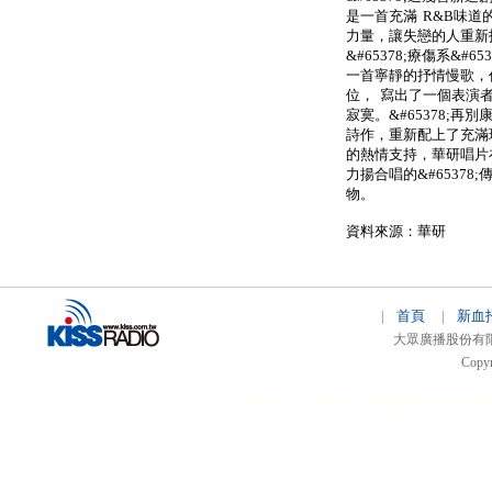
是一首充滿 R&B味
力量，讓失戀的人重新
&#65378;療傷系&#65
一首寧靜的抒情慢歌，
位， 寫出了一個表演
寂寞。&#65378;再
詩作，重新配上了充滿
的熱情支持，華研唱片在
力揚合唱的&#65378
物。
資料來源：華研
首頁
新血
|
|
大眾廣播股份有限公司 
Copyr
51relaw
300714
nfc tag
smart card smart
hi