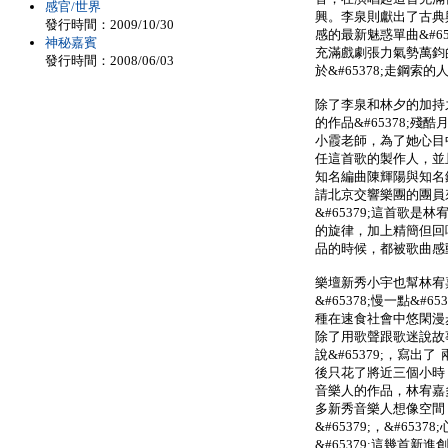
感官/世界
興。李泉則獻出了古典與
發行時間：2009/10/30
感的最新魅惑單曲&#65
神秘嘉賓
充滿戲劇張力氣勢萬鈞
發行時間：2008/06/03
於&#65378;走鋼索的
除了李泉和林夕的加持
的作品&#65378;殘
小霞老師，為了她心目
任這首歌的製作人，並
知名編曲陳輝陽與知名鋼
請北京交響樂團的團員來
&#65379;這首歌
的旋律，加上精簡但回
品的時候，都被歌曲感
樂壇新秀小宇也幫林宥
&#65378;慢一點&
種在速食社會中悠閑漫
除了用歌聲跟歌迷說故事
說&#65379;，寫
後只花了將近三個小時
音樂人的作品，林宥嘉
多新秀音樂人想像空間，
&#65379;，&#6537
&#65379;這幾首新進創