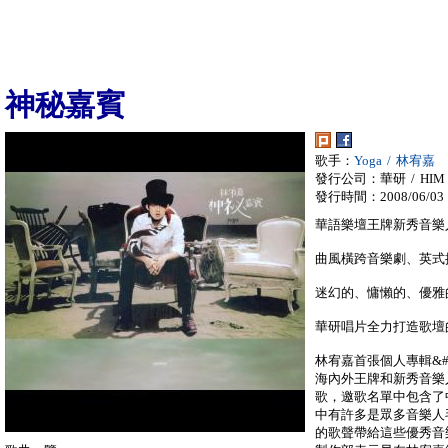
神秘嘉賓
歌手：
Yoga / 林宥嘉
發行公司：華研 / HIM
發行時間：2008/06/03
華語樂壇王牌新秀音樂
曲風橫跨音樂劇、英式搖滾
迷幻的、慵懶的、優雅
華研唱片全力打造歌壇的
林宥嘉首張個人專輯&#6
海內外王牌和新秀音樂
歌，邀歌名單中包含了
中有許多是眾多音樂人
的歌聲帶給這些優秀音