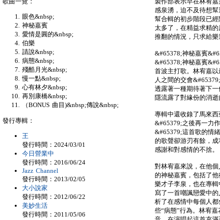
歌曲一覽：
製作部表示早在林宥嘉
感泉湧，迫不及待想幫
眼色&nbsp;
幫合輯的初步階段已經
神秘嘉賓
太多了，在精益求精的
愛情是圓的&nbsp;
推翻的情況，只求給樂
伯樂
請說&nbsp;
&#65378;神秘嘉賓
病態&nbsp;
&#65378;神秘嘉賓
殘酷月光&nbsp;
首波主打歌。林宥嘉以最
慢一點&nbsp;
人之間的交會&#653
心有林夕&nbsp;
透露著一種期待著下一
再別康橋&nbsp;
隱流露了對緣份的消逝
（BONUS 曲目)&nbsp;傳說&nbsp;
專輯中還收錄了馬來西亞
發行專輯：
&#65379;之後再一力作的
&#65379;這首歌
王
的歌聲卻游刃有餘，成
發行時間：2024/03/01
感謝和對感情的不捨。
今日營業中
發行時間：2016/06/24
對林宥嘉來說，在他個
Jazz Channel
的神秘嘉賓，包括了他
發行時間：2013/02/05
樂才子李泉，也在專輯
大小說家
寫了一首嘲諷戀愛中的人都
發行時間：2012/06/22
析了在感情中每個人都
美妙生活
些“病態”行為。林宥
發行時間：2011/05/06
音，在演唱起這首充滿百