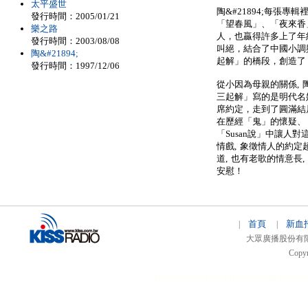
太平盛世
陶&#21894;每張
發行時間：2005/01/21
「望春風」、「夜來香
樂之路
人，也贏得許多上了年
發行時間：2003/08/08
叫絕，結合了中國小調與
陶&#21894;
起解」的橋段，創造了「
發行時間：1997/12/06
從小因為母親的關係, 陶
三起解」寫的是明代名
席約定，走到了圓滿結
在歷經「鬼」的懷疑、「
「Susan說」中讓人
情戲, 象徵情人的約定
道, 也有老歌的情意長
安慰！
首頁
新血
|
|
大眾廣播股份有限公司 
Copyr
51relaw
300714
nfc tag
smart card smart
hi