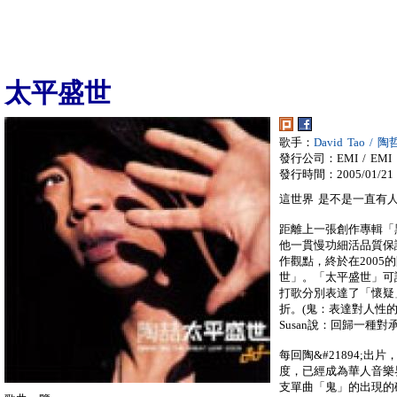
太平盛世
歌手：
David Tao / 陶
發行公司：EMI / EMI
發行時間：2005/01/21
這世界 是不是一直有
距離上一張創作專輯「黑
他一貫慢功細活品質保
作觀點，終於在200
世」。「太平盛世」可
打歌分別表達了「懷疑
折。(鬼：表達對人性
Susan說：回歸一種對
每回陶&#21894;
度，已經成為華人音樂
支單曲「鬼」的出現的