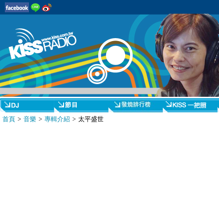
首頁
>
音樂
>
專輯介紹
> 太平盛世