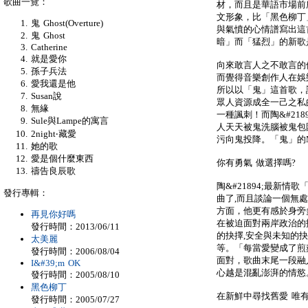
歌曲一覽：
材，而且是華語市場前
文形象，比「黑色柳丁
鬼 Ghost(Overture)
與氣憤的心情譜寫出這首
鬼 Ghost
暗」而「猛烈」的新歌
Catherine
就是愛你
向來敢言人之不敢言的
孫子兵法
而覺得音樂創作人在娛
愛我還是他
所以以「鬼」這首歌，
Susan說
眾人資源成全一己之私
無緣
一種諷刺！而陶&#21
Sule與Lampe的寓言
人天天被鬼洗腦被鬼包
2night‧藏愛
污向鬼投降。「鬼」的
她的歌
愛是個什麼東西
你有勇氣 做選擇嗎?
禱告良辰歌
陶&#21894;最新
發行專輯：
曲了,而且談論一個無
方面，他更有感於身旁
再見你好嗎
在被迫面對兩岸政治的
發行時間：2013/06/11
的抉擇,安全與未知的抉
太美麗
等。「每當愛變成了煎
發行時間：2006/08/04
面對，歌曲末尾一段融
I&#39;m OK
心越是混亂澎湃的情慾
發行時間：2005/08/10
黑色柳丁
在新鮮中尋找舊愛 唯
發行時間：2005/07/27