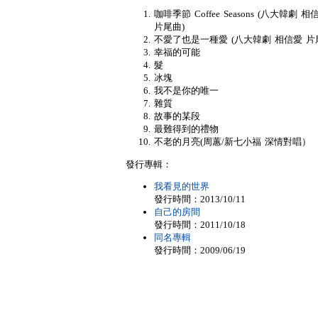
咖啡季節 Coffee Seasons (八大韓劇 相
片尾曲)
不愛了也是一種愛 (八大韓劇 相信愛 片
幸福的可能
髮
冰塊
我不是你的唯一
雜質
故事的某段
最難得到的禮物
不老的月亮(周蕙/新七小福 深情對唱）
發行專輯：
我看見的世界
發行時間：2013/10/11
自己的房間
發行時間：2011/10/18
同名專輯
發行時間：2009/06/19