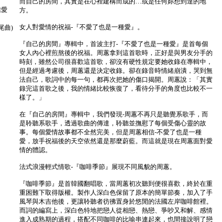
而自己的房間，其實是在心裡建構而成的…或是任何妳想到達的地
信愛
方。
女人對愛情的祝福-『不愛了也是一種愛』。
尾曲)
『自己的房間』專輯中，首波主打-『不愛了也是一種愛』是首每個
女人內心裡煎熬後的祝福。周蕙拿到這首歌時，正好是與男友分手的
時刻，雖然公司很喜歡這首歌，卻沒有硬性規定要她收錄在專輯中，
但是經過考慮後，周蕙還是決定收錄。卻在錄音時情緒崩潰，哭到無
法自己，歌詞中的每一句，都再次把她的傷口揭開。周蕙說：「其實
錄完這首歌之後，我的情緒比較恢復了，看待分手的角度也比較不一
樣了。」
在『自己的房間』專輯中，我們發現-周蕙不再只是聽覺系歌手，而
是聆聽系歌手，透過歌曲的傳達，聆聽並撫慰了每個受傷心靈的故
事。每個愛情故事都不全然完美，但是周蕙相信-不愛了也是一種
愛，放手祝福後的天空依然還是那麼蔚藍。而這就是現在周蕙面對愛
情的體認。
法式浪漫輕式情歌-『咖啡季節』展現不同風貌的周蕙。
『咖啡季節』是首韓國翻唱歌，當周蕙初次聽到便很喜歡，終於在重
重困難下取得版權。製作人深白色保留了原本的簡單節奏，加入了手
風琴與木吉他後，更讓聆聽者彷彿置身於悠閒的法國左岸咖啡館裡。
而詞的編寫上，深白色特地把戀人從相戀、熱戀、爭吵又和解、感情
進入成熟期的過程，搭配不同咖啡的比喻串連起來，也間接說明了戀