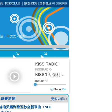
頁
KISSCLUB
關於KISS
|
│
| 業務專線 07-3393999
播放：
于文文
- 體面
娛樂新聞
更多內容>>
搖滾天團到暑五秒全新單曲〈NOT