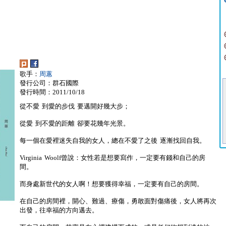
歌手：
周蕙
發行公司：群石國際
發行時間：2011/10/18
從不愛 到愛的步伐 要邁開好幾大步；
從愛 到不愛的距離 卻要花幾年光景。
每一個在愛裡迷失自我的女人，總在不愛了之後 逐漸找回自我。
Virginia Woolf曾說：女性若是想要寫作，一定要有錢和自己的房
間。
而身處新世代的女人啊！想要獲得幸福，一定要有自己的房間。
在自己的房間裡，開心、難過、療傷，勇敢面對傷痛後，女人將再次
出發，往幸福的方向邁去。