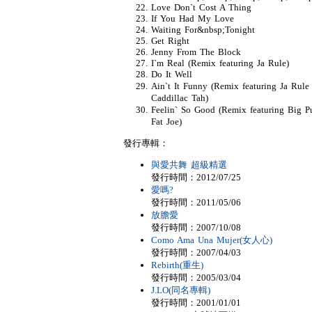
Love Don`t Cost A Thing
If You Had My Love
Waiting For&nbsp;Tonight
Get Right
Jenny From The Block
I`m Real (Remix featuring Ja Rule)
Do It Well
Ain`t It Funny (Remix featuring Ja Rul
Caddillac Tah)
Feelin` So Good (Remix featuring Big 
Fat Joe)
發行專輯：
與愛共舞 超級精選
發行時間：2012/07/25
愛嗎?
發行時間：2011/05/06
放膽愛
發行時間：2007/10/08
Como Ama Una Mujer(女人心)
發行時間：2007/04/03
Rebirth(重生)
發行時間：2005/03/04
J.LO(同名專輯)
發行時間：2001/01/01