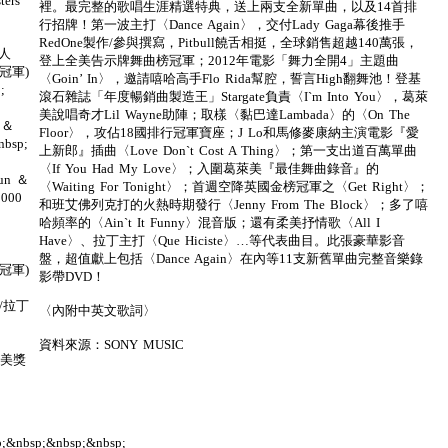
ters
裡。最完整的歌唱生涯精選特典，送上兩支全新單曲，以及14首排
行招牌！第一波主打〈Dance Again〉，交付Lady Gaga幕後推手
RedOne製作/參與撰寫，Pitbull饒舌相挺，全球銷售超越140萬張，
女人
登上全美告示牌舞曲榜冠軍；2012年電影「舞力全開4」主題曲
榜冠軍)
〈Goin’ In〉，邀請嘻哈高手Flo Rida幫腔，誓言High翻舞池！登基
;
滾石雜誌「年度暢銷曲製造王」Stargate負責〈I`m Into You〉，葛萊
美說唱奇才Lil Wayne助陣；取樣〈黏巴達Lambada〉的〈On The
e ＆
Floor〉，攻佔18國排行冠軍寶座；J Lo和馬修麥康納主演電影『愛
bsp;
上新郎』插曲〈Love Don`t Cost A Thing〉；第一支出道百萬單曲
〈If You Had My Love〉；入圍葛萊美『最佳舞曲錄音』的
Pun ＆
〈Waiting For Tonight〉；首週空降英國金榜冠軍之〈Get Right〉；
2000
和班艾佛列克打的火熱時期發行〈Jenny From The Block〉；多了嘻
哈頻率的〈Ain`t It Funny〉混音版；還有柔美抒情歌〈All I
Have〉、拉丁主打〈Que Hiciste〉…等代表曲目。此張豪華影音
盤，超值獻上包括〈Dance Again〉在內等11支新舊單曲完整音樂錄
榜冠軍)
影帶DVD！
榜/拉丁
〈內附中英文歌詞〉
資料來源：SONY MUSIC
葛萊美獎
p;&nbsp;&nbsp;&nbsp;