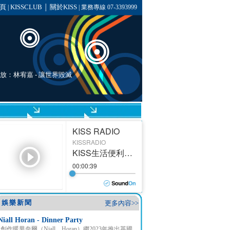
頁
KISSCLUB
關於KISS
|
│
| 業務專線 07-3393999
播放：
林宥嘉
-
讓世界毀滅
娛樂新聞
更多內容>>
Niall Horan - Dinner Party
創作暖男奈爾（Niall Horan）繼2023年推出英國