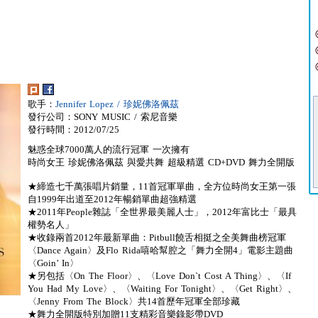
歌手：
Jennifer Lopez / 珍妮佛洛佩茲
發行公司：SONY MUSIC / 索尼音樂
發行時間：2012/07/25
魅惑全球7000萬人的流行冠軍 一次擁有
時尚女王 珍妮佛洛佩茲 與愛共舞 超級精選 CD+DVD 舞力全開版
★締造七千萬張唱片銷量，11首冠軍單曲，全方位時尚女王第一張
自1999年出道至2012年暢銷單曲超強精選
★2011年People雜誌「全世界最美麗人士」，2012年富比士「最具
權勢名人」
★收錄兩首2012年最新單曲：Pitbull饒舌相挺之全美舞曲榜冠軍
〈Dance Again〉及Flo Rida嘻哈幫腔之「舞力全開4」電影主題曲
〈Goin’ In〉
★另包括〈On The Floor〉、〈Love Don`t Cost A Thing〉、〈If
You Had My Love〉、〈Waiting For Tonight〉、〈Get Right〉、
〈Jenny From The Block〉共14首歷年冠軍全部珍藏
★舞力全開版特別加贈11支精彩音樂錄影帶DVD