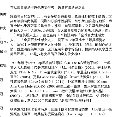
首批限量贈送性感包夾文件夾，數量有限送完為止
全美舞
耀眼奪目的女神J Lo，有著多樣分身面貌；象徵狂野的拉丁媚惑，渲
染奢華的時尚美麗，同顯街頭的率性調調，引領舞曲的流行動脈！締
造全球七千萬張唱片銷售量，擁有11首冠軍單曲，立足當代最暢銷
「舞力
的藝人之一！入選People雜誌「百大最具影響力的西班牙語系人物」
+「50位美麗人士」、首位贏得FHM雜誌兩年「全球百大性感女
你
人」、「全美百大性感女人」、摘下2012年富比士「最具權勢名
榜冠軍)
人」后冠！不僅擁有羨煞人的外貌，更具備能跳、能唱、能創作的才
情，並主演好萊塢大戲、設計服裝和香水等品牌、擔綱高收視率選秀
18國排
節目評審，J Lo是少數女星能及的全方位女神！
1999年發行Latin Pop風格首張專輯《On The 6六號地下鐵》，一鳴
金榜冠
驚人大為轟動！接著強調R&B的《J.Lo同名專輯》(2001)、秀上嘻哈
風之《This Is Me…Then這就是我》(2002)、華麗流行回歸《Rebirth
重生》(2005)、更具Dance Funk節拍的《Brave放膽愛》(2007)、熱
榜冠
辣電音包覆《Love？愛嗎？》(2011)，外加西班牙文專輯《Como
Ama Una Mujer女人心》(2007)和史上第一張拿下告示牌冠軍的混音
大碟《J To Tha L-O! The Remixes放肆玩樂-暢銷輯+新曲作品》
榜冠
(2002)，共8張作品。征服國際市場、淪陷各類排行榜單、佔據娛樂
媒體版面，進入2000年代最成功也具聲望的巨星行列！
白
榜冠
橫跨索尼與環球唱片時期，回顧十餘年的輝煌音樂史，J Lo交出一張
漂亮的成績單，將其精彩度滿滿寫在《Dance Again….The Hits》