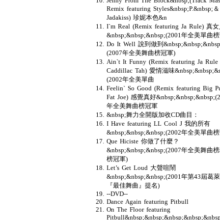
Jenny From The Block&nbsp;(Track Mas
Remix featuring Styles&nbsp;P.&nbsp;＆
Jadakiss) 珍妮本色&n
I`m Real (Remix featuring Ja Rule) 真
&nbsp;&nbsp;&nbsp;(2001年全美單曲
Do It Well 說到做到&nbsp;&nbsp;&nbsp
(2007年全美舞曲榜冠軍)
Ain`t It Funny (Remix featuring Ja Rul
Caddillac Tah) 愛情滋味&nbsp;&nbsp;&n
(2002年全美單曲
Feelin` So Good (Remix featuring Big 
Fat Joe) 感覺真好&nbsp;&nbsp;&nbsp;(
年全美舞曲榜冠軍
&nbsp;舞力全開版加收CD曲目：
I Have featuring LL Cool J 我的所有
&nbsp;&nbsp;&nbsp;(2002年全美單曲
Que Hiciste 你做了什麼？
&nbsp;&nbsp;&nbsp;(2007年全美舞曲
榜冠軍)
Let’s Get Loud 大聲喧鬧
&nbsp;&nbsp;&nbsp;(2001年第43屆
『最佳舞曲』提名)
--DVD--
Dance Again featuring Pitbull
On The Floor featuring
Pitbull&nbsp;&nbsp;&nbsp;&nbsp;&nbs