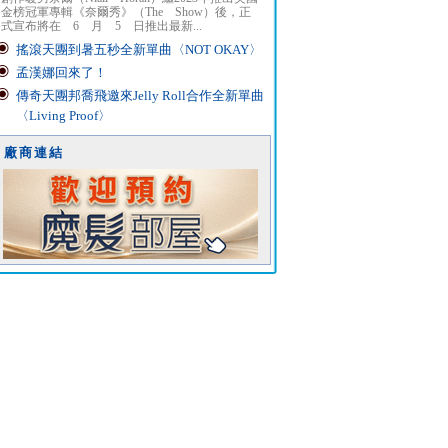
金榜冠軍專輯《奈爾秀》（The Show）後，正
式宣布將在 6 月 5 日推出最新...
搖滾天團到暑五秒全新單曲〈NOT OKAY〉
孟漢娜回來了！
傳奇天團邦喬飛邀來Jelly Roll合作全新單曲
〈Living Proof〉
廠商連結