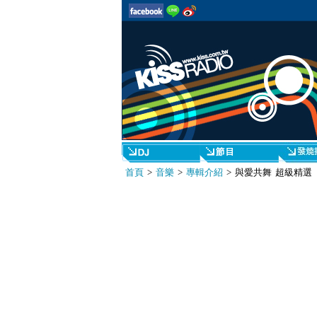
首頁
>
音樂
>
專輯介紹
> 與愛共舞 超級精選