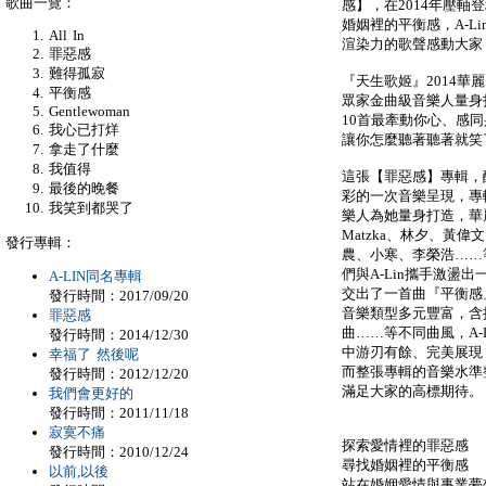
歌曲一覽：
感】，在2014年壓
婚姻裡的平衡感，A-L
All In
渲染力的歌聲感動大家
罪惡感
難得孤寂
『天生歌姬』2014華
平衡感
眾家金曲級音樂人量身打
Gentlewoman
10首最牽動你心、感
我心已打烊
讓你怎麼聽著聽著就笑
拿走了什麼
我值得
這張【罪惡感】專輯，醞
最後的晚餐
彩的一次音樂呈現，專
我笑到都哭了
樂人為她量身打造，華
Matzka、林夕、黃
發行專輯：
農、小寒、李榮浩……等
們與A-Lin攜手激盪
A-LIN同名專輯
交出了一首曲『平衡感
發行時間：2017/09/20
音樂類型多元豐富，含括ba
罪惡感
曲……等不同曲風，A-
發行時間：2014/12/30
中游刃有餘、完美展現
幸福了 然後呢
而整張專輯的音樂水準
發行時間：2012/12/20
滿足大家的高標期待。
我們會更好的
發行時間：2011/11/18
寂寞不痛
探索愛情裡的罪惡感
發行時間：2010/12/24
尋找婚姻裡的平衡感
以前,以後
站在婚姻愛情與事業夢