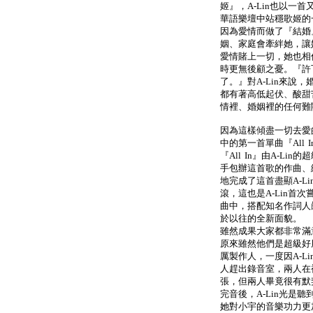
姬』，A-Lin也以一
華語樂壇中站穩歌姬的
因為愛情而做了『結婚
姻、家庭會牽絆她，讓
愛情賭上一切，她也相
時更無後顧之憂。『許
了。』對A-Lin來說，
都有著高低起伏、酸甜
情裡、婚姻裡的任何難
因為這樣傾盡一切去愛的
中的第一首單曲『All I
『All In』由A-L
手包辦這首歌的作曲、
地完成了這首盡顯A-Li
滾，這也是A-Lin首
曲中，搭配知名作詞人嚴
於以往的全新面貌。
雖然成果大家都非常滿意
原來雖然他們是超級好
厲製作人，一度因A-L
人趕出錄音室，兩人在
張，但兩人畢竟很有默
完音後，A-Lin光是
她對小宇的音樂功力更