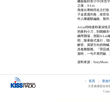
繼超級好友小宇(宋念宇)
之後，A-Lin
再推出專輯同名主打歌
子金貴晟作曲，徐世珍、
作人陳建騏編曲、製作
A-Lin同時揉和著深
把鋒利小刀，剖開糖衣
鋼琴開場，突顯A-Li
唱，隨著曲式進行，情
解答、渴望方向的吶喊
其複雜艱難。『罪惡感
迴時，一句不再閃躲、
資料來源：SonyMusic
首頁
新血
|
|
大眾廣播股份有限公司 
Copyr
51relaw
300714
nfc tag
smart card smart
hi