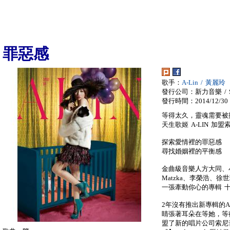
罪惡感
歌手：
A-Lin / 黃麗玲
發行公司：新力音樂 / So
發行時間：2014/12/30
等得太久，靈魂需要被
天生歌姬 A-LIN 加
探索愛情裡的罪惡感
尋找婚姻裡的平衡感
金曲級音樂人方大同、
Matzka、李榮浩、
一張牽動你心的專輯 
2年沒有推出新專輯的A
睛張著耳朵在等她，等
盟了新的唱片公司索尼音