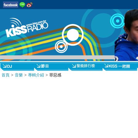
首頁
>
音樂
>
專輯介紹
> 罪惡感