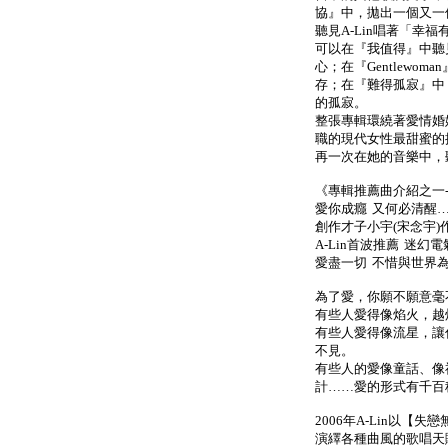
協』中，拋出一個又一
聽見A-Lin唱著「幸
可以在『我值得』中聽
心；在『Gentlewom
存；在『難得孤寂』中
的孤寂。
整張專輯環繞著愛情婚姻
職的現代女性最甜蜜的
再一次在她的音樂中，
《專輯推薦曲介紹之一----
愛你成癮 又何必清醒
創作才子小宇(宋念宇)
A-Lin首波推薦 迷幻電氣
愛盡一切 不惜與世界
為了愛，你願不願意毫
有些人愛得像焰火，越
有些人愛得像流星，讓
不見。
有些人的愛像童話、像
計……愛的形式有千百種
2006年A-Lin以
演繹各種曲風的歌唱天