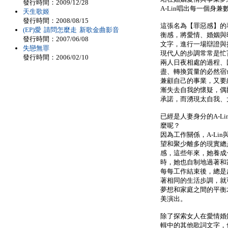
發行時間：2009/12/28
A-Lin唱出每一個身
天生歌姬
發行時間：2008/08/15
這張名為【罪惡感】的
(EP)愛 請問怎麼走 新歌金曲影音
衡感，將愛情、婚姻與
發行時間：2007/06/08
文字，進行一場辯證與
失戀無罪
現代人的步調常常是忙
發行時間：2006/02/10
兩人日夜相處的過程、
盡、轉換質量的必然宿
兼顧自己的事業，又要
漸失去自我的懷疑，偶
承諾，而湧現太自我、
已經是人妻身分的A-L
麼呢？
因為工作關係，A-Li
望和聚少離多的現實總
感，這些年來，她養成
時，她也自制地過著和
每每工作結束後，總是
著相同的生活步調，就
夢想和家庭之間的平衡
美演出。
除了探索女人在愛情婚
輯中的其他歌詞文字，