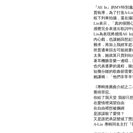
『All In』的MV特
賈執導，為了打造A-L
租下列車拍攝，還在攝
Lin表示，「真的很
感覺完全表達出歌詞中
Lin為表現將感情Al
內心戲，也讓她回想起過
難求，再加上我經常趕
班普通車回去可能就要
太美，她就算只買到站
著耳機聽音樂一邊唱，
也代表逐夢的過程，雖然
短幾分鐘的歌曲卻需要
她謙稱：「他們非常辛
《專輯推薦曲介紹之二--
覺得罪惡。
你給了我天堂 我卻只
在愛情裡渴望自由
在自由裡想被捆綁
是誰謀殺了愛情？
又是誰把承諾變成了懲
A-Lin 專輯同名主