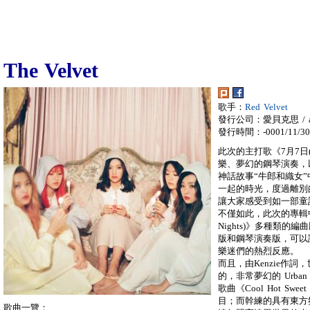
The Velvet
歌手：
Red Velvet
發行公司：愛貝克思 / a
發行時間：-0001/11/30
此次的主打歌《7月7日(On
樂、夢幻的鋼琴演奏，
神話故事“牛郎和織女
一起的時光，度過離別
讓大家感受到如一部童
不僅如此，此次的專輯中還收
Nights)》多種類的編曲版
版和鋼琴演奏版，可以
樂迷們的熱烈反應。
而且，由Kenzie作詞，世
的，非常夢幻的 Urban
歌曲《Cool Hot S
目；而幹練的具有東方氛圍
歌曲一覽：