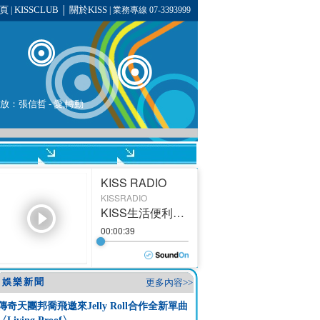
頁
KISSCLUB
關於KISS
|
│
| 業務專線 07-3393999
播放：
張信哲
- 愛,轉動
娛樂新聞
更多內容>>
傳奇天團邦喬飛邀來Jelly Roll合作全新單曲