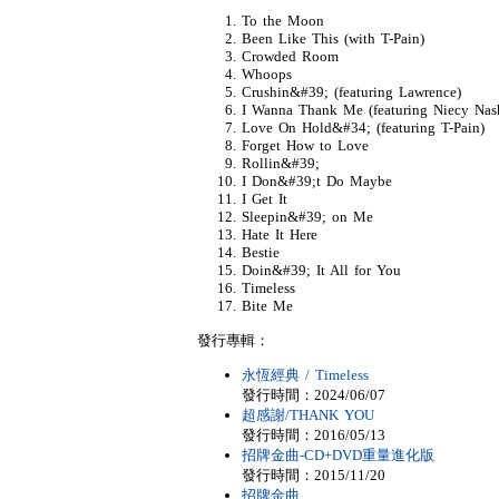
To the Moon
Been Like This (with T-Pain)
Crowded Room
Whoops
Crushin&#39; (featuring Lawrence)
I Wanna Thank Me (featuring Niecy Nas
Love On Hold&#34; (featuring T-Pain)
Forget How to Love
Rollin&#39;
I Don&#39;t Do Maybe
I Get It
Sleepin&#39; on Me
Hate It Here
Bestie
Doin&#39; It All for You
Timeless
Bite Me
發行專輯：
永恆經典 / Timeless
發行時間：2024/06/07
超感謝/THANK YOU
發行時間：2016/05/13
招牌金曲-CD+DVD重量進化版
發行時間：2015/11/20
招牌金曲