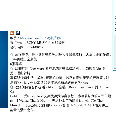
歌手：
Meghan Trainor / 梅根崔娜
發行公司：SONY MUSIC / 索尼音樂
發行時間：2024/06/07
◎ 葛萊美獎、告示牌音樂獎等14座大獎加冕流行小天后，距前作僅1
年半再推出全新第
6張專輯
◎ 以嘟哇調 (doo-wop) 和泡泡糖音樂風格建構，用鼓勵自我的音
樂，唱出對於
家庭與婚姻生活、成為2寶媽的心情，以及在音樂產業的經歷等，將
滿滿的心意，作為出道10週年送給粉絲與家庭的作品
◎ 收錄與偶像合作提潘 (T-Pain) 合唱〈Been Like This〉與〈Love
On
Hold〉，受Niecy Nash艾美獎得獎感言發想，感激最努力的自己主題
曲〈I Wanna Thank Me〉，美到外太空的辣駕到之歌〈To The
Moon〉，以及流行兄妹團Lawrence合唱〈Crushin`〉等16首給你正
能量的活力之作