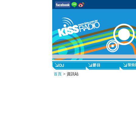
首頁
> 資訊站