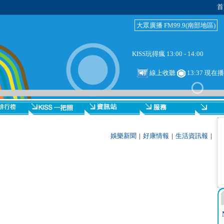
首
大眾廣播 FM99.9(南部地區)
KISS玩得瘋 13:00 - 14:00
線上收聽
13:37 現在
娛樂新聞
|
好康情報
|
生活資訊報
|