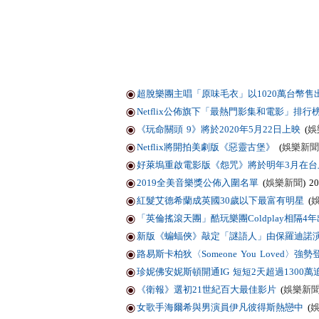
超脫樂團主唱「原味毛衣」以1020萬台幣售
Netflix公佈旗下「最熱門影集和電影」排行
《玩命關頭 9》將於2020年5月22日上映
(
娛
Netflix將開拍美劇版《惡靈古堡》
(
娛樂新聞
好萊塢重啟電影版《怨咒》將於明年3月在台
2019全美音樂獎公佈入圍名單
(
娛樂新聞
) 2
紅髮艾德希蘭成英國30歲以下最富有明星
(
「英倫搖滾天團」酷玩樂團Coldplay相隔4
新版《蝙蝠俠》敲定「謎語人」由保羅迪諾
路易斯卡柏狄〈Someone You Loved〉
珍妮佛安妮斯頓開通IG 短短2天超過1300萬
《衛報》選初21世紀百大最佳影片
(
娛樂新
女歌手海爾希與男演員伊凡彼得斯熱戀中
(