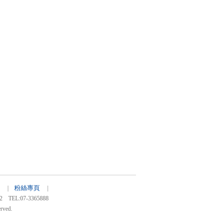
粉絲專頁
07 |
|
:07-3365888
rved.