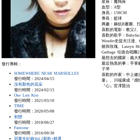
星座：魔羯座
血型：A型
身高：158CM
專長：籃球
興趣：嬝炕B畫圖、打瞌
喜歡的電影：教父2、
喜歡的歌手：Babyface
Wonder史提夫汪達、Qu
槍與玫瑰、Lauryn Hi
Garbage 垃圾合唱團
最想去的國家：義大
最近熱衷的事：手掌腳
發行專輯：
子琴
SOMEWHERE NEAR MARSEILLES
喜歡的作家：中上健
發行時間：2024/04/15
童』、川端康成『感
沒有顏色的花朵
『心』官澤賢治
發行時間：2024/02/15
One Last Kiss
發行時間：2021/03/10
TIME
發行時間：2020/05/08
初戀
發行時間：2018/06/27
Fantome
發行時間：2016/09/30
冠軍全紀錄Vol.2新歌+精選