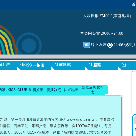
首
大眾廣播 FM99.9(南部地區)
音樂同樂會 20:00 - 24:00
線上收聽
21:06 現在
聽眾反應處理
活動
KISS CLUB
影音娛樂
廣播執照
位置地圖
表
能，第一是以服務聽眾為主的官方網站-www.kiss.com.tw， 主要是提
情報、商業互動、消費指南，聽友服務等。自1997年7月開張，每月
0萬人。2003年KISS不惜成本，跨越了新的媒體領域，增設影音製作