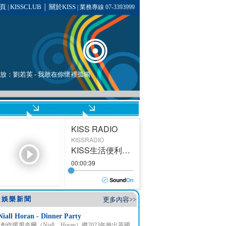
頁
KISSCLUB
關於KISS
|
│
| 業務專線 07-3393999
播放：
劉若英
- 我敢在你懷裡孤獨
娛樂新聞
更多內容>>
Niall Horan - Dinner Party
創作暖男奈爾（Niall Horan）繼2023年推出英國