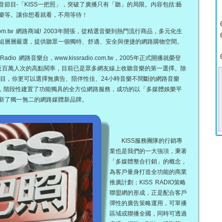
節目-「KISS一把照」，突破了廣播只有「聽」的局限。內容包括:藝
樂等。讓你想看就看，不用等待！
com.tw 網路商城! 2003年開張，從精選音樂到熱門流行商品，多元化生
組層層嚴選，提供聽眾一個獨特、舒適、安全與便捷的網路購物空間。
 網路音樂台，www.kissradio.com.tw，2005年正式開播就榮登
月近百萬人次的高點閱率，目前已是眾多網友線上收聽音樂的第一選擇。除
節目，你更可以選擇無廣告、陪伴性佳、24小時音樂不間斷的網路音樂
的優勢，階段性建置了功能獨具的全方位網路服務，成功的以「多媒體娛樂平
新了獨一無二的網路媒體新品牌。
KISS服務團隊的行銷專
業也是我們的一大強項，秉著
「多媒體整合行銷」的概念，
為客戶量身打造全功能的商業
推廣計劃；KISS RADIO策略
聯盟網的形成，正是配合客戶
彈性的廣告策略運用，可單播
區域或聯播全國，同時可透過