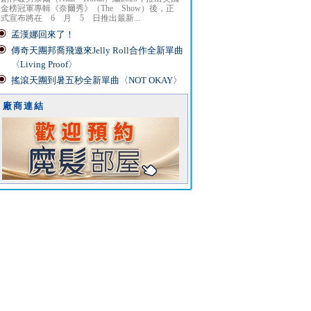
金榜冠軍專輯《奈爾秀》（The Show）後，正
式宣布將在 6 月 5 日推出最新...
孟漢娜回來了！
傳奇天團邦喬飛邀來Jelly Roll合作全新單曲
〈Living Proof〉
搖滾天團到暑五秒全新單曲〈NOT OKAY〉
廠商連結