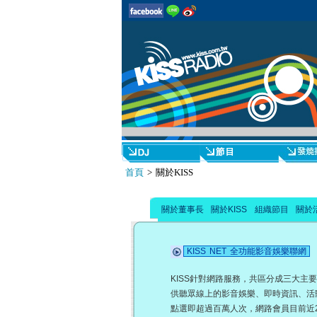
首頁
> 關於KISS
關於董事長
關於KISS
組織節目
關於
KISS NET 全功能影音娛樂聯網
KISS針對網路服務，共區分成三大主要功
供聽眾線上的影音娛樂、即時資訊、活動
點選即超過百萬人次，網路會員目前近2