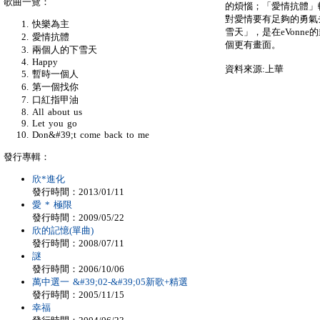
歌曲一覽：
的煩惱；「愛情抗體」輕
對愛情要有足夠的勇氣
快樂為主
雪天」，是在eVonn
愛情抗體
個更有畫面。
兩個人的下雪天
Happy
資料來源:上華
暫時一個人
第一個找你
口紅指甲油
All about us
Let you go
Don&#39;t come back to me
發行專輯：
欣*進化
發行時間：2013/01/11
愛 * 極限
發行時間：2009/05/22
欣的記憶(單曲)
發行時間：2008/07/11
謎
發行時間：2006/10/06
萬中選一 &#39;02-&#39;05新歌+精選
發行時間：2005/11/15
幸福