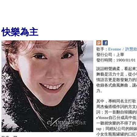
快樂為主
歌手：
Evonne / 許慧
發行公司：上華
發行時間：1900/01/01
說話輕聲嬌柔，看起來文
舞藝是活力十足，從小
情語言更是散發魅力的重
收錄各式曲風舞曲，讓e
力。
其中，專輯同名主打歌
周杰倫搭檔作詞的方文山
詞；另一首翻自韓國的
eVonne自己分成高中
一聽就快樂的不得了的「H
rap；同經紀公司的師妹
小女生瓶瓶罐罐的口紅