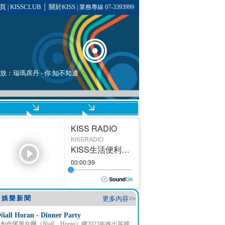
頁
KISSCLUB
關於KISS
|
│
| 業務專線 07-3393999
在播放：瑞瑪席丹 - 你 知不知道
娛樂新聞
更多內容>>
Niall Horan - Dinner Party
創作暖男奈爾（Niall Horan）繼2023年推出英國