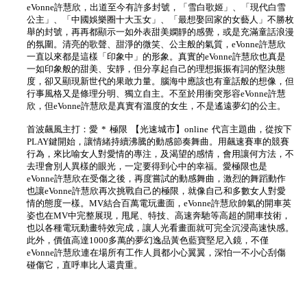
eVonne許慧欣，出道至今有許多封號，「雪白歌姬」、「現代白雪
公主」、「中國娛樂圈十大玉女」、「最想娶回家的女藝人」不勝枚
舉的封號，再再都顯示一如外表甜美嫻靜的感覺，或是充滿童話浪漫
的氛圍。清亮的歌聲、甜淨的微笑、公主般的氣質，eVonne許慧欣
一直以來都是這樣「印象中」的形象。真實的eVonne許慧欣也真是
一如印象般的甜美、安靜，但分享起自己的理想振振有詞的堅決態
度，卻又顯現新世代的果敢力量。腦海中應該也有童話般的想像，但
行事風格又是條理分明、獨立自主。不至於用衝突形容eVonne許慧
欣，但eVonne許慧欣是真實有溫度的女生，不是遙遠夢幻的公主。
首波飆風主打：愛 * 極限 【光速城市】online 代言主題曲，從按下
PLAY鍵開始，讓情緒持續沸騰的動感節奏舞曲。用飆速賽車的競賽
行為，來比喻女人對愛情的專注，及渴望的感情，會用讓何方法，不
去理會別人異樣的眼光，一定要得到心中的幸福。愛極限也是
eVonne許慧欣在受傷之後，再度嘗試的動感舞曲，激烈的舞蹈動作
也讓eVonne許慧欣再次挑戰自己的極限，就像自己和多數女人對愛
情的態度一樣。MV結合百萬電玩畫面，eVonne許慧欣帥氣的開車英
姿也在MV中完整展現，甩尾、特技、高速奔馳等高超的開車技術，
也以各種電玩動畫特效完成，讓人光看畫面就可完全沉浸高速快感。
此外，價值高達1000多萬的夢幻逸品黃色藍寶堅尼入鏡，不僅
eVonne許慧欣連在場所有工作人員都小心翼翼，深怕一不小心刮傷
碰傷它，直呼車比人還貴重。