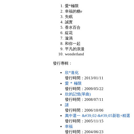
愛*極限
幸福的糖e
失眠
誠實
香水百合
綻花
漩渦
和你一起
平凡的浪漫
wonderland
發行專輯：
欣*進化
發行時間：2013/01/11
愛 * 極限
發行時間：2009/05/22
欣的記憶(單曲)
發行時間：2008/07/11
謎
發行時間：2006/10/06
萬中選一 &#39;02-&#39;05新歌+精選
發行時間：2005/11/15
幸福
發行時間：2004/06/23