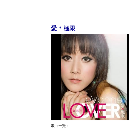
愛 * 極限
歌曲一覽：