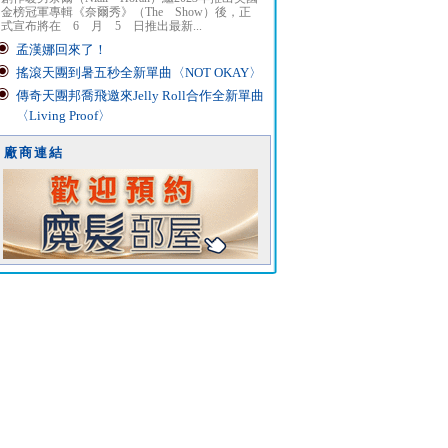
金榜冠軍專輯《奈爾秀》（The Show）後，正
式宣布將在 6 月 5 日推出最新...
孟漢娜回來了！
搖滾天團到暑五秒全新單曲〈NOT OKAY〉
傳奇天團邦喬飛邀來Jelly Roll合作全新單曲
〈Living Proof〉
廠商連結