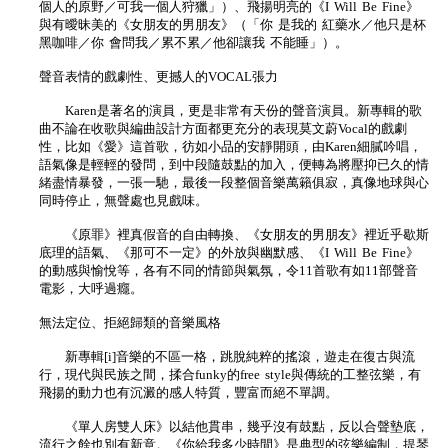
個人的原野／可我一個人狩獵」）、飛揚明亮的《I Will Be Fine》
與有曖昧美的《女朋友的男朋友》（「你 是我的 紅藥水／他只是杯
黑咖啡／你 會問我／累不累／他卻讓我 不能睡」）。
聲音表情的戲劇性、更撼人的VOCAL張力
Karen是著名的演員，更是非常有天份的聲音演員。新專輯的歌
曲不論在收歌與編曲設計方面都更充分的表現莫文蔚Vocal的戲劇
性，比如《愛》這首歌，彷如小品的安靜開頭，由Karen細膩吟唱，
語氣像是輕輕的發問，到中段隨鼓點的加入，便轉為將壓抑已久的情
緒盡情暴發，一張一馳，最後一段整個音樂萬籟俱寂，真像地球與心
同時停止，無聲處也見戲味。
《原罪》裡真假音的自由轉換、《女朋友的男朋友》裡近乎歇斯
底理的語氣、《那可不一定》的外放與幽默感、《I Will Be Fine》
的動感與愉悅等，各有不同的情節與氣氛，令11首歌有如11部聲音
電影，大呼過癮。
無法定位、拒絕歸類的音樂風格
新專輯[i]音樂的不區一格，跳脫純粹的搖滾，遊走在復古與流
行，現代與民族之間，揉合funky的free style與傳統的工整弦樂，有
飛揚的動力也有沉澱的感人特質，豐富而絕不單調。
《單人房雙人床》以結他貫串，幾乎沒有鼓點，反以合聲墊底，
流行之餘也別有新意。《你給我多少時間》是典型的弦樂編制，提琴