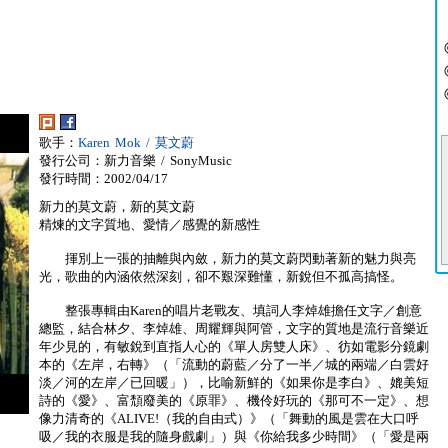
歌手：
Karen Mok / 莫文蔚
發行公司：新力音樂 / SonyMusic
發行時間：2002/04/17
新力的莫文蔚，新的莫文蔚
精煉的文字質地、愛情／感覺的新感性
揮別上一張的抽離與內斂，新力的莫文蔚閃動著新的魅力與亮
光，歌曲的內涵依然深刻，卻不艱深難懂，新銳但不孤高搞怪。
整張專輯由Karen的唱片老戰友、填詞人李焯雄擔任文字／創意
總監，結合林夕、李焯雄、周耀輝與阿管，文字的質地是流行音樂近
年少見的，有敏銳到直指人心的《單人房雙人床》、彷如電影分鏡劇
本的《左岸，右轉》（「流動的蔚藍／分了一半／城的兩端／白雲好
淡／河的左岸／已回暖」），比喻新鮮的《如果你是李白》、媲美短
詩的《愛》、富頹廢美的《原罪》、機伶好玩的《那可不一定》、想
像力清奇的《ALIVE!（我的自由式）》（「舞動的風是雲在大口呼
吸／我的衣服是我的隨身戲劇」）與《你給我多少時間》（「愛是兩