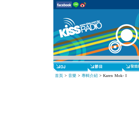
首頁
>
音樂
>
專輯介紹
> Karen Mok- I