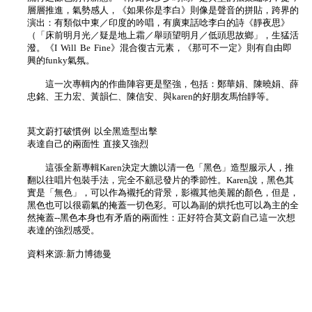
層層推進，氣勢感人，《如果你是李白》則像是聲音的拼貼，跨界的
演出：有類似中東／印度的吟唱，有廣東話唸李白的詩《靜夜思》
（「床前明月光／疑是地上霜／舉頭望明月／低頭思故鄉」，生猛活
潑。《I Will Be Fine》混合復古元素，《那可不一定》則有自由即
興的funky氣氛。
這一次專輯內的作曲陣容更是堅強，包括：鄭華娟、陳曉娟、薛
忠銘、王力宏、黃韻仁、陳信安、與karen的好朋友馬怡靜等。
莫文蔚打破慣例 以全黑造型出擊
表達自己的兩面性 直接又強烈
這張全新專輯Karen決定大膽以清一色「黑色」造型服示人，推
翻以往唱片包裝手法，完全不顧忌發片的季節性。Karen說，黑色其
實是「無色」，可以作為襯托的背景，影襯其他美麗的顏色，但是，
黑色也可以很霸氣的掩蓋一切色彩。可以為副的烘托也可以為主的全
然掩蓋--黑色本身也有矛盾的兩面性：正好符合莫文蔚自己這一次想
表達的強烈感受。
資料來源:新力博德曼