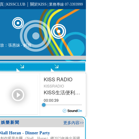
頁
KISSCLUB
關於KISS
|
│
| 業務專線 07-3393999
播放：
張惠妹
-
解脫
娛樂新聞
更多內容>>
Niall Horan - Dinner Party
創作暖男奈爾（Niall Horan）繼2023年推出英國