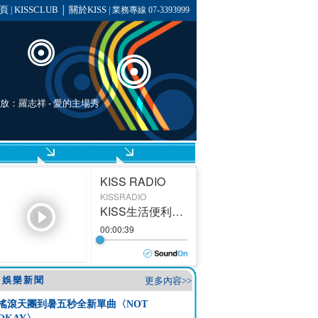
頁
KISSCLUB
關於KISS
|
│
| 業務專線 07-3393999
播放：
羅志祥
-
愛的主場秀
娛樂新聞
更多內容>>
搖滾天團到暑五秒全新單曲〈NOT