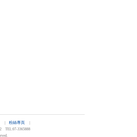
粉絲專頁
41 |
|
:07-3365888
rved.