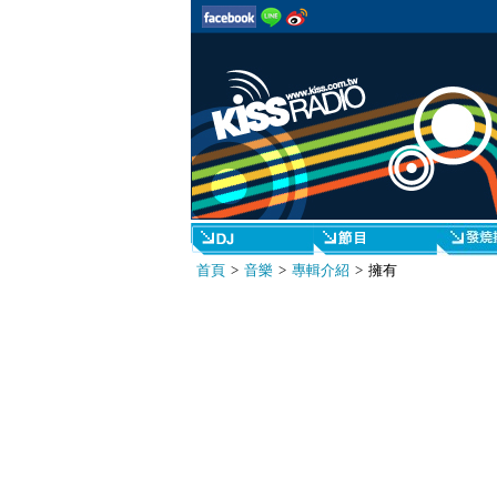
首頁
>
音樂
>
專輯介紹
> 擁有