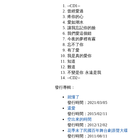
--CD1--
曾經愛過
疼你的心
愛如潮水
讓我忘記你的臉
我們愛這個錯
今夜的夢裡有霧
忘不了你
有了愛
我是真的愛你
知道
難道
不變是你 永遠是我
--CD2--
發行專輯：
就懂了
發行時間：2021/03/05
還愛
發行時間：2015/02/11
空出來的時間
發行時間：2012/12/02
花季未了民國百年舞台劇原聲大碟
發行時間：2011/08/11