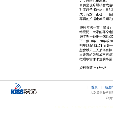
力，自己也很高興。
而要呈現暗戀張智成這
對著鏡子擺Pose；
成，背對，正視，一個
專輯的拍攝也就很順利
1999年憑一首『聲
轉眼間，大家的耳朵也
10年對一位歌手來&#
下一個10年、20年或
明星路&#32171;
想會以天王天后為目標
出走過的張智成不再是
把唱歌當作永遠的事業
資料來源:自成一格
首頁
新血
|
|
大眾廣播股份有限公司 
Copyr
51relaw
300714
nfc tag
smart card smart
hi