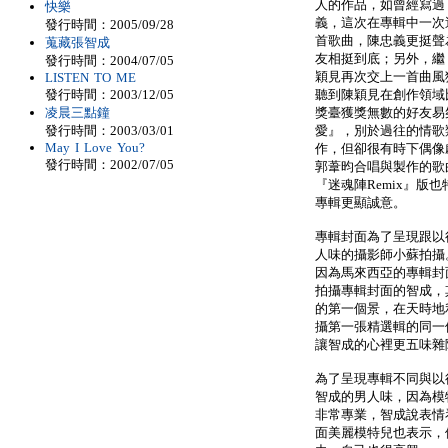
人的作品，如曾經寫過『
快樂
義，這次在專輯中一次
發行時間：2005/09/28
首歌曲，陳忠義更挺聲
蒐藏張智成
友相挺到底；另外，繼
發行時間：2004/07/05
穎見再次交上一首曲風
LISTEN TO ME
發行時間：2003/12/05
聽到陳穎見在創作領域
凌晨三點鐘
獎臺獲獎無數的好友易
發行時間：2003/03/01
愛』，別於過往的情歌
May I Love You?
作，但卻很有時下偶像
發行時間：2002/07/05
郭葦昀合唱與製作的歌
『迷魂陣Remix』版也特
專輯更顯誠意。
專輯封面為了呈現跟以
人味的攝影師小蘇拍攝
因為馬來西亞的專輯封
拍攝專輯封面的智成，
的第一個景，在天時地
攝第一張精選輯的同一
讓智成的心裡更五味雜
為了呈現專輯不同與以
智成的男人味，因為模
非常專業，智成說表情
面美麗模特兒也表示，