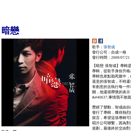
暗戀
歌手：
張智成
發行公司：自成一格
發行時間：2009/07/21
【暗戀 張智成】專輯
專輯，從歌手身份升格
專輯也差點胎死腹中，
退意的張智成，不時還
有創意的去執行每一件
關，他還很釋懷的表示
&#40637;事情我不
歷經了變動，智成由自
發行了專輯，獲得熱烈
留言，希望這張專輯可
唱片公司聯繫，因為對
規劃，最後終於交由對