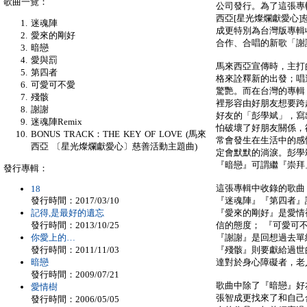
歌曲一覽：
公司發行。為了這張專輯
西亞[星光燦爛獻愛心]慈
迷魂陣
成更特別為台灣版專輯收
愛來的剛好
合作、合唱的新歌「謝
暗戀
愛與罰
馬來西亞宣傳時，主打
第四者
格來詮釋新的出發；唱
可愛可不愛
驚艷。而在台灣的專輯
殘骸
裡形容由好朋友想要跨
謝謝
好友的「彭學斌」，寫
迷魂陣Remix
怕破壞了好朋友關係，
BONUS TRACK：THE KEY OF LOVE (馬來
常會發生在生活中的感
西亞 〔星光燦爛獻愛心〕慈善活動主題曲)
定會默默的淌淚。彭學斌
『暗戀』可謂繼『崇拜
發行專輯：
這張專輯中收錄的歌曲
18
發行時間：2017/03/10
『迷魂陣』『第四者』
記得,是最好的遺忘
『愛來的剛好』是愛情裡
發行時間：2013/10/25
信的態度； 『可愛可
你愛上的…
『謝謝』是回想過去單
發行時間：2011/11/03
『殘骸』則要獻給過世的好
暗戀
達對於身心障礙者，老
發行時間：2009/07/21
歌曲中除了『暗戀』好
愛情樹
張智成更找來了和自己
發行時間：2006/05/05