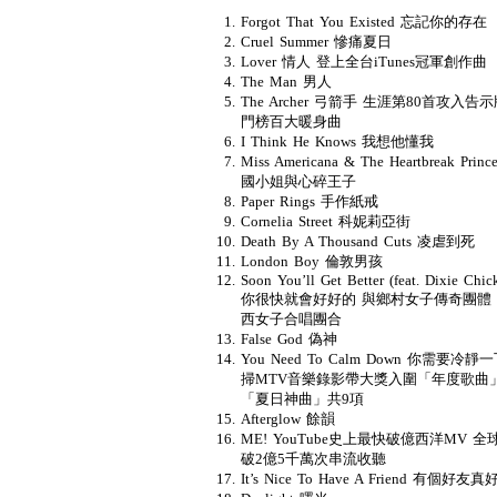
Forgot That You Existed 忘記你的存在
Cruel Summer 慘痛夏日
Lover 情人 登上全台iTunes冠軍創作曲
The Man 男人
The Archer 弓箭手 生涯第80首攻入告
門榜百大暖身曲
I Think He Knows 我想他懂我
Miss Americana & The Heartbreak Princ
國小姐與心碎王子
Paper Rings 手作紙戒
Cornelia Street 科妮莉亞街
Death By A Thousand Cuts 凌虐到死
London Boy 倫敦男孩
Soon You’ll Get Better (feat. Dixie Chic
你很快就會好好的 與鄉村女子傳奇團體
西女子合唱團合
False God 偽神
You Need To Calm Down 你需要冷靜
掃MTV音樂錄影帶大獎入圍「年度歌曲
「夏日神曲」共9項
Afterglow 餘韻
ME! YouTube史上最快破億西洋MV 全
破2億5千萬次串流收聽
It’s Nice To Have A Friend 有個好友真