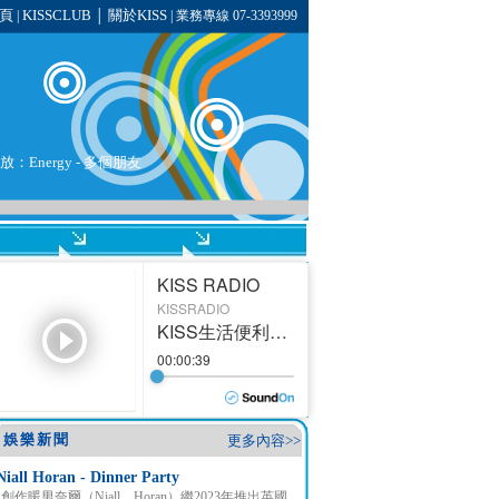
頁
KISSCLUB
關於KISS
|
│
| 業務專線 07-3393999
播放：
Energy
- 多個朋友
娛樂新聞
更多內容>>
Niall Horan - Dinner Party
創作暖男奈爾（Niall Horan）繼2023年推出英國