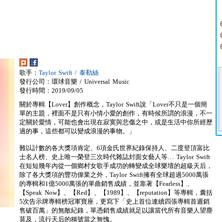
歌手：
Taylor Swift / 泰勒絲
發行公司：環球音樂 / Universal Music
發行時間：2019/09/05
關於專輯【Lover】創作概念，Taylor Swift說「Lover不只是一個簡
單的主題，裡面不是只有小情小愛的創作，有時候所謂的浪漫，不一
定關於愛情，可能也會出現在寂寞與悲傷之中，或是生活中你所經歷
過的事，這些都可以變成浪漫的事物。」
難以計數的各大獎項肯定、6項金氏世界紀錄保持人、二度登頂富比
士名人榜、史上唯一榮登三次時代雜誌封面女藝人等… Taylor Swift
在短短幾年內從一個鄉村女歌手成功的轉變成全球樂壇的超級天后，
除了各大獎項的豐功偉業之外，Taylor Swift擁有全球超過5000萬張
的專輯和1億5000萬張的單曲銷售成績，並靠著【Fearless】、
【Speak Now】、【Red】、【1989】、【reputation】等專輯，囊括
5次告示牌專輯榜冠軍寶座，更寫下「史上首位連續四張專輯首週銷
售破百萬」的無敵紀錄，單憑銷售成績就足以讓當代所有音樂人望塵
莫及，流行天后的稱號當之無愧。