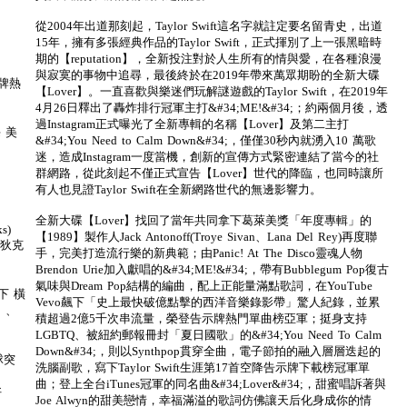
從2004年出道那刻起，Taylor Swift這名字就註定要名留青史，出道
15年，擁有多張經典作品的Taylor Swift，正式揮別了上一張黑暗時
期的【reputation】，全新投注對於人生所有的情與愛，在各種浪漫
與寂寞的事物中追尋，最後終於在2019年帶來萬眾期盼的全新大碟
示牌熱
【Lover】。一直喜歡與樂迷們玩解謎遊戲的Taylor Swift，在2019年
4月26日釋出了轟炸排行冠軍主打&#34;ME!&#34;；約兩個月後，透
過Instagram正式曝光了全新專輯的名稱【Lover】及第二主打
e 美
&#34;You Need to Calm Down&#34;，僅僅30秒內就湧入10 萬歌
迷，造成Instagram一度當機，創新的宣傳方式緊密連結了當今的社
群網路，從此刻起不僅正式宣告【Lover】世代的降臨，也同時讓所
有人也見證Taylor Swift在全新網路世代的無邊影響力。
全新大碟【Lover】找回了當年共同拿下葛萊美獎「年度專輯」的
ks)
【1989】製作人Jack Antonoff(Troye Sivan、Lana Del Rey)再度聯
 狄克
手，完美打造流行樂的新典範；由Panic! At The Disco靈魂人物
Brendon Urie加入獻唱的&#34;ME!&#34;，帶有Bubblegum Pop復古
氣味與Dream Pop結構的編曲，配上正能量滿點歌詞，在YouTube
一下 橫
Vevo飆下「史上最快破億點擊的西洋音樂錄影帶」驚人紀錄，並累
」、
積超過2億5千次串流量，榮登告示牌熱門單曲榜亞軍；挺身支持
LGBTQ、被紐約郵報冊封「夏日國歌」的&#34;You Need To Calm
Down&#34;，則以Synthpop貫穿全曲，電子節拍的融入層層迭起的
球突
洗腦副歌，寫下Taylor Swift生涯第17首空降告示牌下載榜冠軍單
曲；登上全台iTunes冠軍的同名曲&#34;Lover&#34;，甜蜜唱訴著與
好
Joe Alwyn的甜美戀情，幸福滿溢的歌詞仿佛讓天后化身成你的情