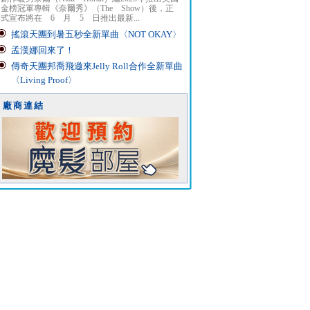
金榜冠軍專輯《奈爾秀》（The Show）後，正
式宣布將在 6 月 5 日推出最新...
搖滾天團到暑五秒全新單曲〈NOT OKAY〉
孟漢娜回來了！
傳奇天團邦喬飛邀來Jelly Roll合作全新單曲
〈Living Proof〉
廠商連結