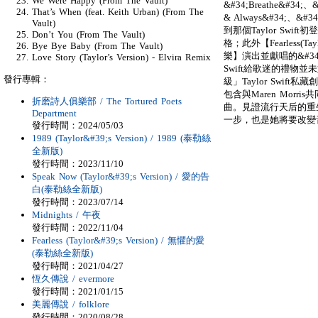
We Were Happy (From The Vault)
&#34;Breathe&#34;、&#
That’s When (feat. Keith Urban) (From The
& Always&#34;、
Vault)
到那個Taylor Sw
Don’t You (From The Vault)
格；此外【Fearless(T
Bye Bye Baby (From The Vault)
樂】演出並獻唱的&#34;Toda
Love Story (Taylor’s Version) - Elvira Remix
Swift給歌迷的禮物
發行專輯：
級」Taylor Swift
包含與Maren Morris共
折磨詩人俱樂部 / The Tortured Poets
曲。見證流行天后的重生與
Department
一步，也是她將要改變
發行時間：2024/05/03
1989 (Taylor&#39;s Version) / 1989 (泰勒絲
全新版)
發行時間：2023/11/10
Speak Now (Taylor&#39;s Version) / 愛的告
白(泰勒絲全新版)
發行時間：2023/07/14
Midnights / 午夜
發行時間：2022/11/04
Fearless (Taylor&#39;s Version) / 無懼的愛
(泰勒絲全新版)
發行時間：2021/04/27
恆久傳說 / evermore
發行時間：2021/01/15
美麗傳說 / folklore
發行時間：2020/08/28