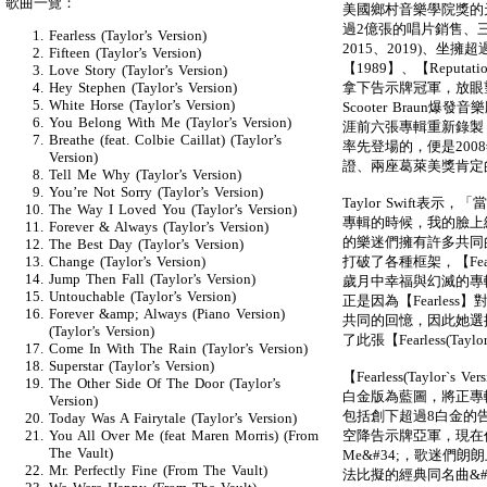
歌曲一覽：
美國鄉村音樂學院獎的
過2億張的唱片銷售、三
Fearless (Taylor’s Version)
2015、2019)、坐擁
Fifteen (Taylor’s Version)
【1989】、【Reput
Love Story (Taylor’s Version)
拿下告示牌冠軍，放眼
Hey Stephen (Taylor’s Version)
White Horse (Taylor’s Version)
Scooter Braun爆發
You Belong With Me (Taylor’s Version)
涯前六張專輯重新錄製
Breathe (feat. Colbie Caillat) (Taylor’s
率先登場的，便是20
Version)
證、兩座葛萊美獎肯定的經
Tell Me Why (Taylor’s Version)
You’re Not Sorry (Taylor’s Version)
Taylor Swift表示
The Way I Loved You (Taylor’s Version)
專輯的時候，我的臉上
Forever & Always (Taylor’s Version)
的樂迷們擁有許多共同
The Best Day (Taylor’s Version)
打破了各種框架，【Fe
Change (Taylor’s Version)
Jump Then Fall (Taylor’s Version)
歲月中幸福與幻滅的專
Untouchable (Taylor’s Version)
正是因為【Fearless】
Forever &amp; Always (Piano Version)
共同的回憶，因此她選
(Taylor’s Version)
了此張【Fearless(Taylor
Come In With The Rain (Taylor’s Version)
Superstar (Taylor’s Version)
【Fearless(Taylor`
The Other Side Of The Door (Taylor’s
白金版為藍圖，將正專
Version)
包括創下超過8白金的告示牌N
Today Was A Fairytale (Taylor’s Version)
空降告示牌亞軍，現在仍然受
You All Over Me (feat Maren Morris) (From
The Vault)
Me&#34;，歌迷們朗朗上
Mr. Perfectly Fine (From The Vault)
法比擬的經典同名曲&#34;