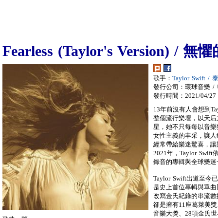
Fearless (Taylor's Version)
歌手：
Taylor Swift 
發行公司：環球音樂 / Univ
發行時間：2021/04/27
13年前沒有人會想到Ta
整個流行樂壇，以天后
星，她不只每每以音樂
女性主義的丰采，讓人
經常帶給樂迷驚喜，讓
2021年，Taylor 
錄音的專輯與全球樂迷
Taylor Swift
是史上首位專輯與單曲
改寫金氏紀錄的串流數
卻是擁有11座葛萊美獎
音樂大獎、28項金氏世