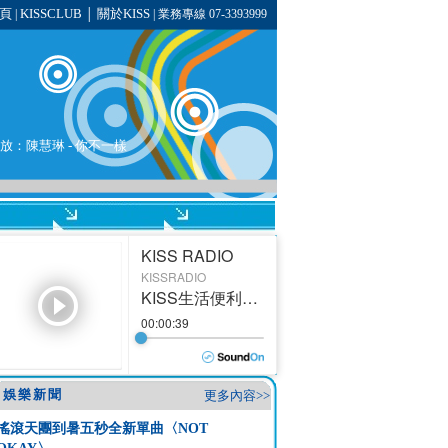
頁
KISSCLUB
關於KISS
|
│
| 業務專線 07-3393999
播放：
陳慧琳
-
你不一樣
娛樂新聞
更多內容>>
搖滾天團到暑五秒全新單曲〈NOT