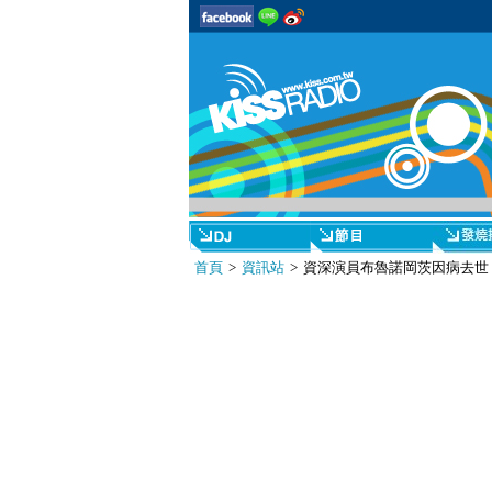
首頁
>
資訊站
> 資深演員布魯諾岡茨因病去世 享