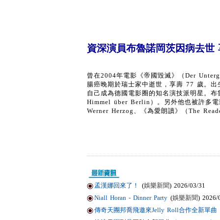
資深演員布魯諾岡茨因病去世 享
曾在2004年電影《帝國毀滅》（Der Unte
腸癌晚期於瑞士家中逝世，享壽 77 歲。
自己成為德國電影圈的知名演技派明星。布魯
Himmel über Berlin）。另外
Werner Herzog、《為愛朗讀》（The Reader
孟漢娜回來了！
(
娛樂新聞
) 2026/03/31
Niall Horan - Dinner Party
(
娛樂新聞
) 2026/
傳奇天團邦喬飛邀來Jelly Roll合作全新單曲〈Li