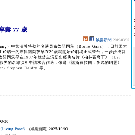
壽 77 歲
娛樂新聞
2019/03/07
rgang）中飾演希特勒的名演員布魯諾岡茨（Bruno Ganz），日前因大
出生於瑞士的布魯諾岡茨早在20歲就開始於劇場正式登台，一步步成就
諾岡茨早在1987年就曾主演影史經典名片《柏林蒼穹下》（Der
他也被許多電影界的名導演相中請求合作過，像是《諾斯費拉圖：夜晚的幽靈》
）Stephen Daldry 等。
03/30
ving Proof〉
(
娛樂新聞
) 2025/10/03