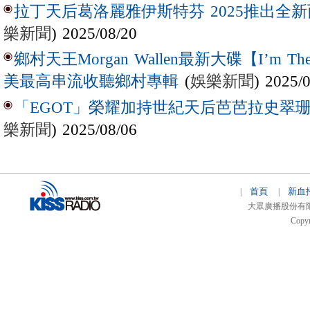
拉丁天后葛洛麗雅伊斯特芬 2025推出全新西
樂新聞
) 2025/08/20
鄉村天王Morgan Wallen最新大碟【I’m The
(
娛樂新聞
) 2025/
美最高串流收聽鄉村專輯
「EGOT」榮耀加持世紀天后芭芭拉史翠珊 
樂新聞
) 2025/08/06
首頁
新血
|
|
大眾廣播股份有限公司 
Copyr