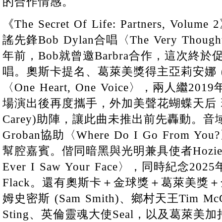
的合作情感。
《The Secret Of Life: Partners, V
謠先鋒Bob Dylan合唱〈The Very Thou
年前，Bob就曾邀Barbra合作，這次終
唱。奧斯卡提名、葛萊美獎得主亞莉安娜 (Aria
〈One Heart, One Voice〉，兩人繼2019
場演出後再度攜手，外加美聲花蝴蝶天后 瑪麗
Carey)助陣，讓此曲未推出前先轟動。音
Groban協助〈Where Do I Go From
幫腔嘉賓。偕同暗黑與光明兼具使者Hozier合作〈
Ever I Saw Your Face〉，同時紀念20
Flack。還有奧斯卡＋金球獎＋葛萊美獎
姆史密斯 (Sam Smith)、鄉村天王Tim 
Sting、英倫靈魂大使Seal，以及葛萊