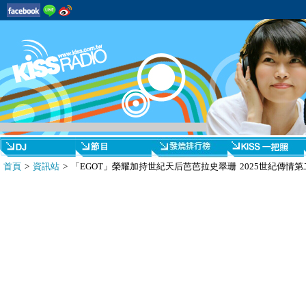
首頁
>
資訊站
> 「EGOT」榮耀加持世紀天后芭芭拉史翠珊 2025世紀傳情第