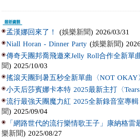
(
娛樂新聞
) 2026/03/31
孟漢娜回來了！
(
娛樂新聞
) 202
Niall Horan - Dinner Party
傳奇天團邦喬飛邀來Jelly Roll合作全新單曲〈L
聞
) 2025/10/03
搖滾天團到暑五秒全新單曲〈NOT OKAY
小天后莎賓娜卡本特 2025最新主打〈Tear
流行最強天團魔力紅 2025全新錄音室專輯【Lov
聞
) 2025/09/04
「網路世代的流行樂情歌王子」康納格雷最新作
樂新聞
) 2025/08/27