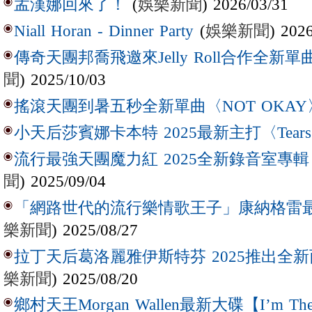
(
娛樂新聞
) 2026/03/31
孟漢娜回來了！
(
娛樂新聞
) 202
Niall Horan - Dinner Party
傳奇天團邦喬飛邀來Jelly Roll合作全新單曲〈L
聞
) 2025/10/03
搖滾天團到暑五秒全新單曲〈NOT OKAY
小天后莎賓娜卡本特 2025最新主打〈Tear
流行最強天團魔力紅 2025全新錄音室專輯【Lov
聞
) 2025/09/04
「網路世代的流行樂情歌王子」康納格雷最新作
樂新聞
) 2025/08/27
拉丁天后葛洛麗雅伊斯特芬 2025推出全新西
樂新聞
) 2025/08/20
鄉村天王Morgan Wallen最新大碟【I’m The