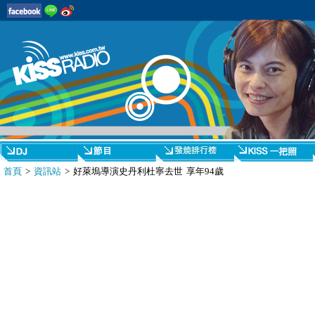
首頁
>
資訊站
> 好萊塢導演史丹利杜寧去世 享年94歲