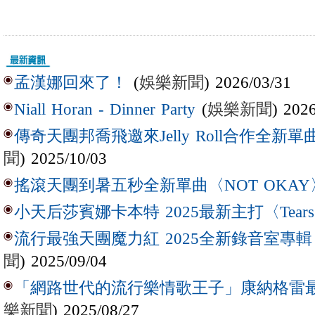
(
娛樂新聞
) 2026/03/31
孟漢娜回來了！
(
娛樂新聞
) 202
Niall Horan - Dinner Party
傳奇天團邦喬飛邀來Jelly Roll合作全新單曲〈L
聞
) 2025/10/03
搖滾天團到暑五秒全新單曲〈NOT OKAY
小天后莎賓娜卡本特 2025最新主打〈Tear
流行最強天團魔力紅 2025全新錄音室專輯【Lov
聞
) 2025/09/04
「網路世代的流行樂情歌王子」康納格雷最新作
樂新聞
) 2025/08/27