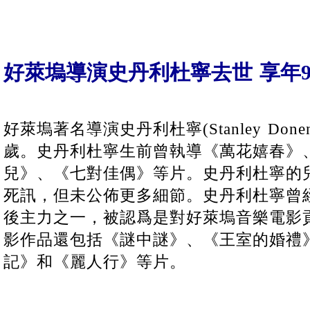
好萊塢導演史丹利杜寧去世 享年9
好萊塢著名導演史丹利杜寧(Stanley Don
歲。史丹利杜寧生前曾執導《萬花嬉春》
兒》、《七對佳偶》等片。史丹利杜寧的
死訊，但未公佈更多細節。史丹利杜寧曾
後主力之一，被認爲是對好萊塢音樂電影
影作品還包括《謎中謎》、《王室的婚禮
記》和《麗人行》等片。