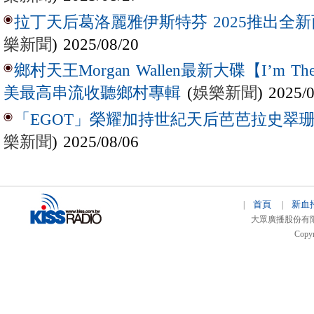
拉丁天后葛洛麗雅伊斯特芬 2025推出全新西
樂新聞
) 2025/08/20
鄉村天王Morgan Wallen最新大碟【I’m The
(
娛樂新聞
) 2025/
美最高串流收聽鄉村專輯
「EGOT」榮耀加持世紀天后芭芭拉史翠珊 
樂新聞
) 2025/08/06
首頁
新血
|
|
大眾廣播股份有限公司 
Copyr