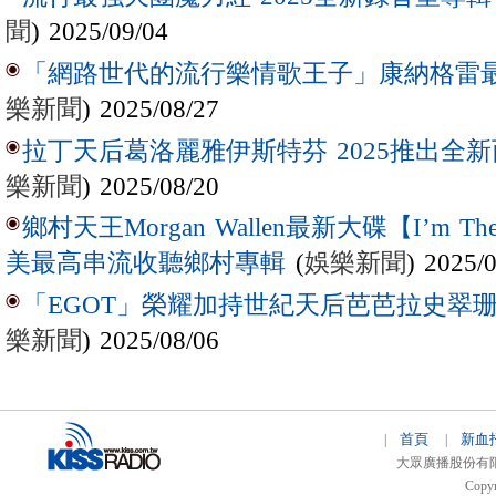
聞
) 2025/09/04
「網路世代的流行樂情歌王子」康納格雷最新作
樂新聞
) 2025/08/27
拉丁天后葛洛麗雅伊斯特芬 2025推出全新西
樂新聞
) 2025/08/20
鄉村天王Morgan Wallen最新大碟【I’m The
(
娛樂新聞
) 2025/
美最高串流收聽鄉村專輯
「EGOT」榮耀加持世紀天后芭芭拉史翠珊 
樂新聞
) 2025/08/06
首頁
新血
|
|
大眾廣播股份有限公司 
Copyr