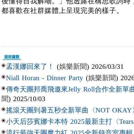
後懂得自我解嘲。」他透露在構思歌詞時
都喜歡在社群媒體上呈現完美的樣子。
(
娛樂新聞
) 2026/03/31
孟漢娜回來了！
(
娛樂新聞
) 202
Niall Horan - Dinner Party
傳奇天團邦喬飛邀來Jelly Roll合作全新單曲〈L
聞
) 2025/10/03
搖滾天團到暑五秒全新單曲〈NOT OKAY
小天后莎賓娜卡本特 2025最新主打〈Tear
流行最強天團魔力紅 2025全新錄音室專輯【Lov