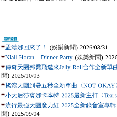
(
娛樂新聞
) 2026/03/31
孟漢娜回來了！
(
娛樂新聞
) 202
Niall Horan - Dinner Party
傳奇天團邦喬飛邀來Jelly Roll合作全新單曲〈L
聞
) 2025/10/03
搖滾天團到暑五秒全新單曲〈NOT OKAY
小天后莎賓娜卡本特 2025最新主打〈Tear
流行最強天團魔力紅 2025全新錄音室專輯【Lov
聞
) 2025/09/04