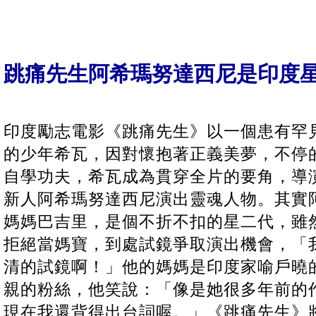
跳痛先生阿希瑪努達西尼是印度
印度勵志電影《跳痛先生》以一個患有罕
的少年希瓦，因對懷抱著正義美夢，不停
自學功夫，希瓦成為貫穿全片的要角，導
新人阿希瑪努達西尼演出靈魂人物。其實
媽媽巴吉里，是個不折不扣的星二代，雖
拒絕當媽寶，到處試鏡爭取演出機會，「
清的試鏡啊！」他的媽媽是印度家喻戶曉
親的粉絲，他笑說：「像是她很多年前的
現在我還背得出台詞喔。」《跳痛先生》將