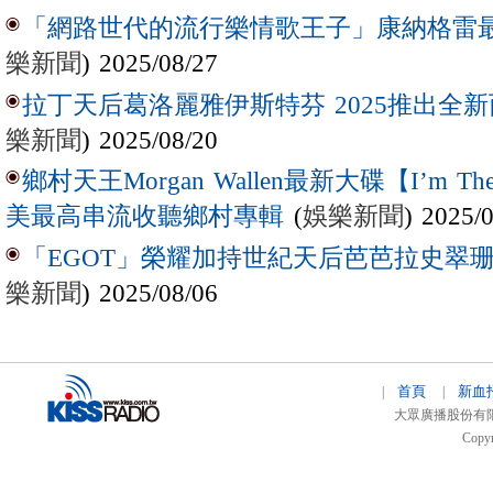
「網路世代的流行樂情歌王子」康納格雷最新作
樂新聞
) 2025/08/27
拉丁天后葛洛麗雅伊斯特芬 2025推出全新西
樂新聞
) 2025/08/20
鄉村天王Morgan Wallen最新大碟【I’m The
(
娛樂新聞
) 2025/
美最高串流收聽鄉村專輯
「EGOT」榮耀加持世紀天后芭芭拉史翠珊 
樂新聞
) 2025/08/06
首頁
新血
|
|
大眾廣播股份有限公司 
Copyr