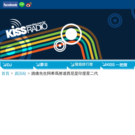
首頁
>
資訊站
> 跳痛先生阿希瑪努達西尼是印度星二代