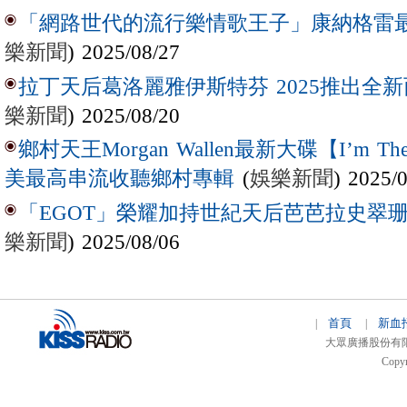
「網路世代的流行樂情歌王子」康納格雷最新作
樂新聞
) 2025/08/27
拉丁天后葛洛麗雅伊斯特芬 2025推出全新西
樂新聞
) 2025/08/20
鄉村天王Morgan Wallen最新大碟【I’m The
(
娛樂新聞
) 2025/
美最高串流收聽鄉村專輯
「EGOT」榮耀加持世紀天后芭芭拉史翠珊 
樂新聞
) 2025/08/06
首頁
新血
|
|
大眾廣播股份有限公司 
Copyr