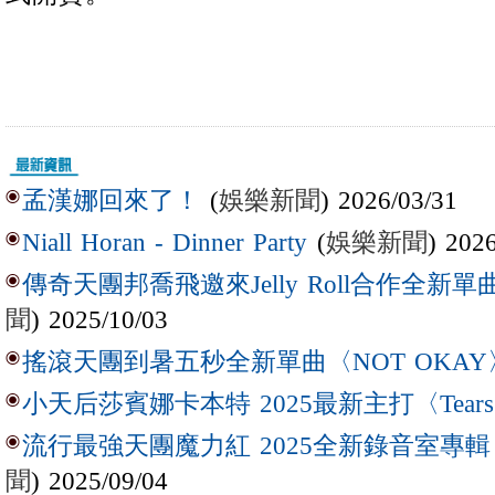
(
娛樂新聞
) 2026/03/31
孟漢娜回來了！
(
娛樂新聞
) 202
Niall Horan - Dinner Party
傳奇天團邦喬飛邀來Jelly Roll合作全新單曲〈L
聞
) 2025/10/03
搖滾天團到暑五秒全新單曲〈NOT OKAY
小天后莎賓娜卡本特 2025最新主打〈Tear
流行最強天團魔力紅 2025全新錄音室專輯【Lov
聞
) 2025/09/04