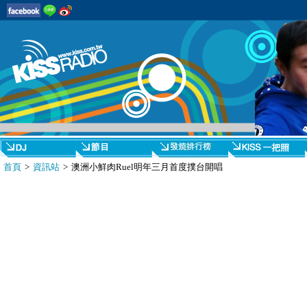
首頁
>
資訊站
> 澳洲小鮮肉Ruel明年三月首度撲台開唱