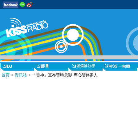
首頁
>
資訊站
> 「雷神」宣布暫時息影 專心陪伴家人