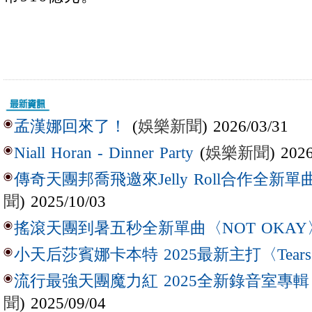
(
娛樂新聞
) 2026/03/31
孟漢娜回來了！
(
娛樂新聞
) 202
Niall Horan - Dinner Party
傳奇天團邦喬飛邀來Jelly Roll合作全新單曲〈L
聞
) 2025/10/03
搖滾天團到暑五秒全新單曲〈NOT OKAY
小天后莎賓娜卡本特 2025最新主打〈Tear
流行最強天團魔力紅 2025全新錄音室專輯【Lov
聞
) 2025/09/04