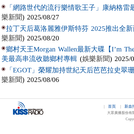
「網路世代的流行樂情歌王子」康納格雷最新作
樂新聞
) 2025/08/27
拉丁天后葛洛麗雅伊斯特芬 2025推出全新西
樂新聞
) 2025/08/20
鄉村天王Morgan Wallen最新大碟【I’m The
(
娛樂新聞
) 2025/
美最高串流收聽鄉村專輯
「EGOT」榮耀加持世紀天后芭芭拉史翠珊 
樂新聞
) 2025/08/06
首頁
新血
|
|
大眾廣播股份有限公司 
Copyr