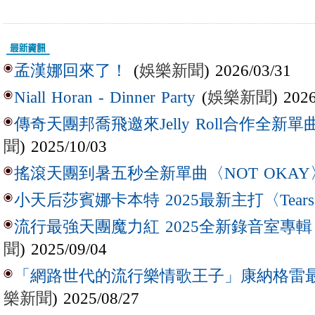
(
娛樂新聞
) 2026/03/31
孟漢娜回來了！
(
娛樂新聞
) 202
Niall Horan - Dinner Party
傳奇天團邦喬飛邀來Jelly Roll合作全新單曲〈L
聞
) 2025/10/03
搖滾天團到暑五秒全新單曲〈NOT OKAY
小天后莎賓娜卡本特 2025最新主打〈Tear
流行最強天團魔力紅 2025全新錄音室專輯【Lov
聞
) 2025/09/04
「網路世代的流行樂情歌王子」康納格雷最新作
樂新聞
) 2025/08/27