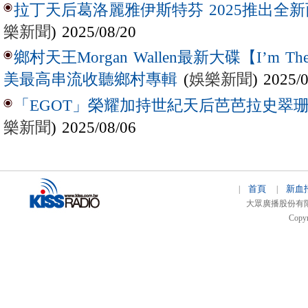
拉丁天后葛洛麗雅伊斯特芬 2025推出全新西
樂新聞
) 2025/08/20
鄉村天王Morgan Wallen最新大碟【I’m The
(
娛樂新聞
) 2025/
美最高串流收聽鄉村專輯
「EGOT」榮耀加持世紀天后芭芭拉史翠珊 
樂新聞
) 2025/08/06
首頁
新血
|
|
大眾廣播股份有限公司 
Copyr