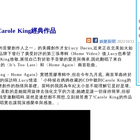
arole King經典作品
娛樂新聞
2022/10/12
樂創作人之一」的美國創作才女Lucy Dacus,近來正在北美如火如
品牌下發行了廣受好評的第三張專輯《Home Video》後,Lucy也希望
 King致敬,展現自己對於歌手音樂的愛意與傳承,因此翻唱了來自
中的〈It’s Too Late〉和〈Home Again〉兩首歌曲。
ng - Home Again》實體黑膠專輯中,但在今年九月底, 兩首單曲終於
時,Lucy憶道:「小時候在媽媽收藏的CD中聽到Carole King的
對音樂創作的熱情與基礎。當時的我因為年紀太小並不能理解它是好是壞。
最喜歡的是她能用旋律去強化文字的力道,她總是讓一切保持簡單,但卻
翻唱時,當然是連想都不用想,立刻就答應了!Carole King的作品
翻唱實在讓我深感榮幸與感激。」