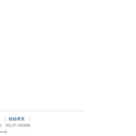
粉絲專頁
38 |
|
:07-3365888
rved.