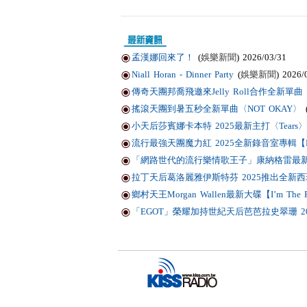
孟漢娜回來了！
(
娛樂新聞
) 2026/03/31
Niall Horan - Dinner Party
(
娛樂新聞
) 2026/
傳奇天團邦喬飛邀來Jelly Roll合作全新單曲〈Li
搖滾天團到暑五秒全新單曲〈NOT OKAY〉
小天后莎賓娜卡本特 2025最新主打〈Tears〉
流行最強天團魔力紅 2025全新錄音室專輯【Love
「網路世代的流行樂情歌王子」康納格雷最新作品
拉丁天后葛洛麗雅伊斯特芬 2025推出全新西班
鄉村天王Morgan Wallen最新大碟【I’m T
「EGOT」榮耀加持世紀天后芭芭拉史翠珊 2