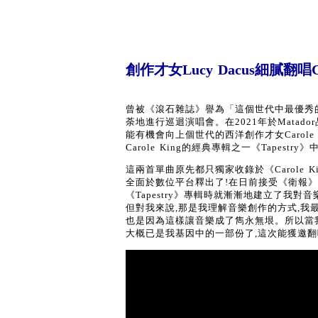
創作才女Lucy Dacus細膩翻唱C
曾被《滾石雜誌》譽為「這個世代中最優秀的音
荼地進行巡迴演唱會。在2021年於Matador
能有機會向上個世代的西洋創作才女Carole
Carole King的經典專輯之一《Tapestry》
這兩首單曲原先都只獨家收錄於《Carole Ki
全面於數位平台釋出了!在日前接受《衛報》的採訪
《Tapestry》專輯時就漸漸地建立了我
但對我來說,那是我理解音樂創作的方式,我
也是因為這樣讓音樂成了雋永無垠。所以當我受邀
大概已是我基因中的一部份了,這次能獲邀