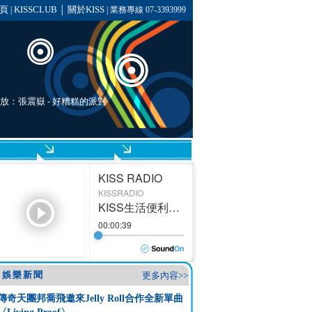
頁
KISSCLUB
關於KISS
|
│
| 業務專線 07-3393999
播放：
張震嶽
- 好糟糕的派對
娛樂新聞
更多內容>>
傳奇天團邦喬飛邀來Jelly Roll合作全新單曲