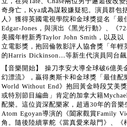
立，在與Tate、Chase兩位男子邂逅後改變
奇身亡，Kya成為謀殺嫌疑犯。演員群包
人》獲得英國電視學院和金球獎提名「最佳女
Edgar-Jones，與演出《黑光行動》、
美國年輕新秀Taylor John Smith，
立電影獎，抱回倫敦影評人協會獎「年輕
的Harris Dickinson…等新生代演員同台
【音樂開始】 操刀李安大導全球破6億美
幻漂流》，贏得奧斯卡和金球獎「最佳配
World Without End》抱回黃金時
或特別節目編曲」肯定的加拿大籍Mychael
配樂。這位資深配樂家，超過30年的音樂生
Atom Egoyan導演的《闔家觀賞Family 
角。隨後陸續掌舵《當真愛來敲門》、《