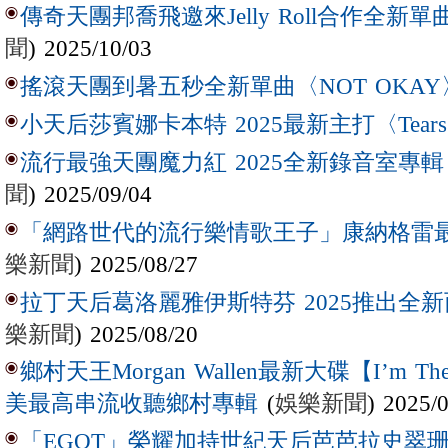
傳奇天團邦喬飛邀來Jelly Roll合作全新單曲〈L
聞
) 2025/10/03
搖滾天團到暑五秒全新單曲〈NOT OKAY
小天后莎賓娜卡本特 2025最新主打〈Tear
流行最強天團魔力紅 2025全新錄音室專輯【Lov
聞
) 2025/09/04
「網路世代的流行樂情歌王子」康納格雷最新作
樂新聞
) 2025/08/27
拉丁天后葛洛麗雅伊斯特芬 2025推出全新西
樂新聞
) 2025/08/20
鄉村天王Morgan Wallen最新大碟【I’m The
(
娛樂新聞
) 2025/
美最高串流收聽鄉村專輯
「EGOT」榮耀加持世紀天后芭芭拉史翠珊 