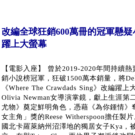
改編全球狂銷600萬冊的冠軍懸
躍上大螢幕
【電影入座】 曾於2019-2020年間持
銷小說榜冠軍，狂破1500萬本銷量，將Deli
《Where The Crawdads Sing》
Olivia Newman女導演掌鏡，獻上生
尤物》奠定鮮明角色，憑藉《為你鍾情》
女主角」獎的Reese Witherspoon擔
國北卡羅萊納州沼澤地的獨居女子Kya，