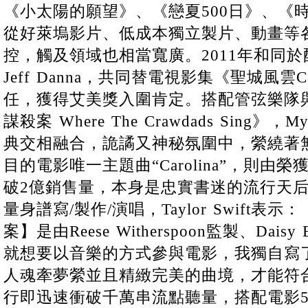
《小太陽的願望》、《戀夏500日》、《
從好萊塢影片、低成本獨立製片、動畫等
控，觸及領域也相當寬廣。2011年和同
Jeff Danna，共同替電視影集《聖城風雲C
任，獲得艾美獎入圍肯定。搭配管弦樂隊
謀殺案 Where The Crawdads Sing》，M
典交相融合，詭譎又神秘氛圍中，縈繞著
目的電影唯一主題曲“Carolina”，則由
破2億銷售量，本身是忠實書迷的流行天后Tay
量身譜寫/製作/演唱，Taylor Swift
案】是由Reese Witherspoon監製、Daisy
就想要以音樂的方式參與電影，我獨自寫
人魂牽夢縈並且精緻完美的曲境，才能符
行即迅速衝破千萬串流點聽量，搭配電影5