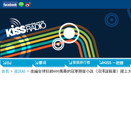
首頁
>
資訊站
> 改編全球狂銷600萬冊的冠軍懸疑小說《沼澤謀殺案》躍上