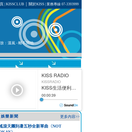
頁
KISSCLUB
關於KISS
|
│
| 業務專線 07-3393999
播放：
溫嵐
-
離不開他
娛樂新聞
更多內容>>
搖滾天團到暑五秒全新單曲〈NOT