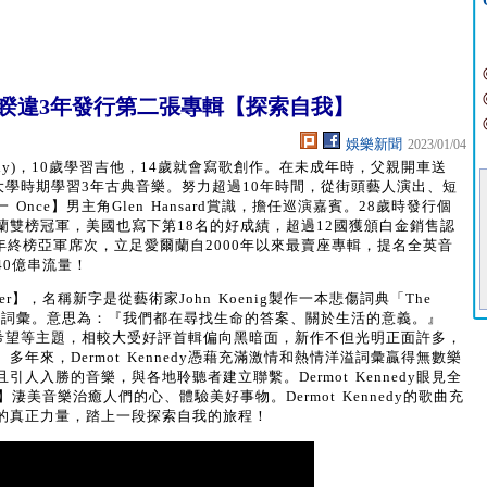
睽違3年發行第二張專輯【探索自我】
娛樂新聞
2023/01/04
nedy)，10歲學習吉他，14歲就會寫歌創作。在未成年時，父親開車送
演出，大學時期學習3年古典音樂。努力超過10年時間，從街頭藝人演出、短
nce】男主角Glen Hansard賞識，擔任巡演嘉賓。28歲時發行個
和愛爾蘭雙榜冠軍，美國也寫下第18名的好成績，超過12國獲頒白金銷售認
1年終榜亞軍席次，立足愛爾蘭自2000年以來最賣座專輯，提名全英音
0億串流量！
r】，名稱新字是從藝術家John Koenig製作一本悲傷詞典「The
rows」中提取的詞彙。意思為：『我們都在尋找生命的答案、關於生活的意義。』
落和最後希望等主題，相較大受好評首輯偏向黑暗面，新作不但光明正面許多，
年來，Dermot Kennedy憑藉充滿激情和熱情洋溢詞彙贏得無數樂
人入勝的音樂，與各地聆聽者建立聯繫。Dermot Kennedy眼見全
】淒美音樂治癒人們的心、體驗美好事物。Dermot Kennedy的歌曲充
的真正力量，踏上一段探索自我的旅程！