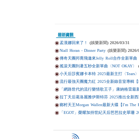
孟漢娜回來了！
(
娛樂新聞
) 2026/03/31
Niall Horan - Dinner Party
(
娛樂新聞
) 2026/
傳奇天團邦喬飛邀來Jelly Roll合作全新單曲〈Li
搖滾天團到暑五秒全新單曲〈NOT OKAY〉
小天后莎賓娜卡本特 2025最新主打〈Tears〉
流行最強天團魔力紅 2025全新錄音室專輯【Love
「網路世代的流行樂情歌王子」康納格雷最新作品
拉丁天后葛洛麗雅伊斯特芬 2025推出全新西班
鄉村天王Morgan Wallen最新大碟【I’m T
「EGOT」榮耀加持世紀天后芭芭拉史翠珊 2