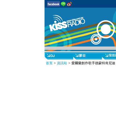
首頁
>
資訊站
> 愛爾蘭創作歌手德蒙特肯尼迪