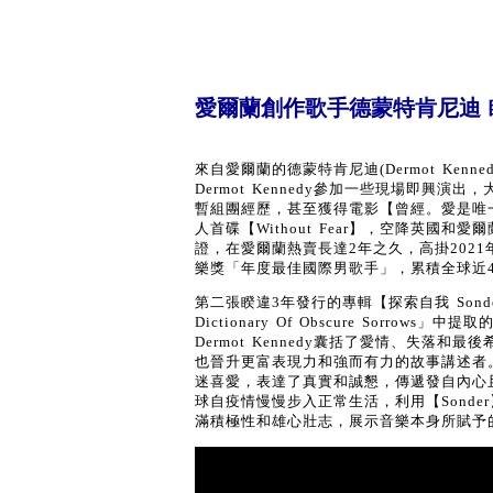
愛爾蘭創作歌手德蒙特肯尼迪 
來自愛爾蘭的德蒙特肯尼迪(Dermot Ken
Dermot Kennedy參加一些現場即興
暫組團經歷，甚至獲得電影【曾經。愛是唯一 O
人首碟【Without Fear】，空降英國
證，在愛爾蘭熱賣長達2年之久，高掛202
樂獎「年度最佳國際男歌手」，累積全球近4
第二張睽違3年發行的專輯【探索自我 Sonde
Dictionary Of Obscure Sor
Dermot Kennedy囊括了愛情、失
也晉升更富表現力和強而有力的故事講述者。多
迷喜愛，表達了真實和誠懇，傳遞發自內心且引
球自疫情慢慢步入正常生活，利用【Sonder
滿積極性和雄心壯志，展示音樂本身所賦予