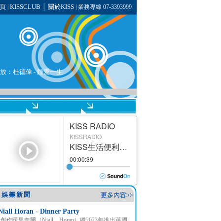
頁
KISSCLUB
關於KISS
|
│
| 業務專線 07-3393999
播放：
杜德偉
-
鍾愛一生
娛樂新聞
更多內容>>
Niall Horan - Dinner Party
創作暖男奈爾（Niall Horan）繼2023年推出英國