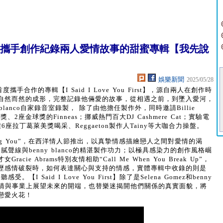
ny blanco攜手創作紀錄兩人愛情故事的甜蜜專輯【我先說
娛樂新聞
2025/05/28
身分首度攜手合作的專輯【I Said I Love You First】，源自兩人在創作時
自然而然的成形，完整記錄他倆愛的故事，從相遇之前，到墜入愛河，
lanco自家錄音室錄製， 除了由他擔任製作外，同時邀請Billie
、2座金球獎的Finneas；挪威熱門百大DJ Cashmere Cat；實驗電
；累積6座拉丁葛萊美獎喝采、Reggaeton製作人Tainy等大咖合力操盤。
oving You”，在西洋情人節推出，以真摯情感描繪戀人之間對愛情的渴
z細膩聲線與benny blanco的精湛製作功力；以極具感染力的創作風格崛
e Abrams特別友情相助“Call Me When You Break Up”，
歷感情破裂時，如何表達關心與支持的情感，實體專輯中收錄的則是
【I Said I Love You First】除了是Selena Gomez和benny
在感情與事業上展望未來的開端，也替樂迷揭開他們關係的真實面貌，將
戀愛火花！