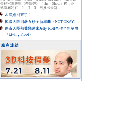
金榜冠軍專輯《奈爾秀》（The Show）後，正
式宣布將在 6 月 5 日推出最新...
孟漢娜回來了！
搖滾天團到暑五秒全新單曲〈NOT OKAY〉
傳奇天團邦喬飛邀來Jelly Roll合作全新單曲
〈Living Proof〉
廠商連結