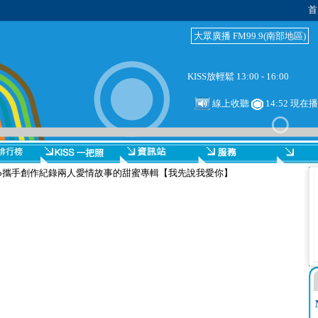
首
大眾廣播 FM99.9(南部地區)
KISS放輕鬆 13:00 - 16:00
線上收聽
14:52 現在
nny blanco攜手創作紀錄兩人愛情故事的甜蜜專輯【我先說我愛你】