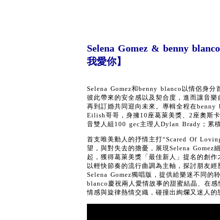
Selena Gomez & ben
我愛你】
Selena Gomez和benny blanco以情侶
彼此帶來的安全感以及契合度，進而讓音樂
再到訂婚共同迎向未來。專輯全程在benny b
Eilish哥哥，身擁10座葛萊美獎、2座奧斯卡獎
音雙人組100 gec主理人Dylan Brady
首支唯美動人的抒情主打“Scared Of L
望，與對失去的擔憂，展現Selena Gome
起，獲得葛萊美獎「最佳新人」提名的創作才女Graci
以輕快節奏的流行曲調為主軸，探討朋友經
Selena Gomez獨唱版，提供給樂迷不同的聆聽感受。
blanco慶祝兩人愛情故事的甜蜜結晶、
情感與旋律熱情交織，碰撞出絢爛又迷人的