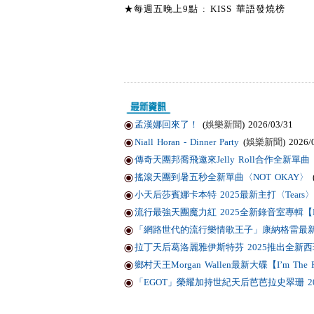
★每週五晚上9點 : KISS 華語發燒榜
孟漢娜回來了！
(
娛樂新聞
) 2026/03/31
Niall Horan - Dinner Party
(
娛樂新聞
) 2026/
傳奇天團邦喬飛邀來Jelly Roll合作全新單曲〈Li
搖滾天團到暑五秒全新單曲〈NOT OKAY〉
小天后莎賓娜卡本特 2025最新主打〈Tears〉
流行最強天團魔力紅 2025全新錄音室專輯【Love
「網路世代的流行樂情歌王子」康納格雷最新作品
拉丁天后葛洛麗雅伊斯特芬 2025推出全新西班
鄉村天王Morgan Wallen最新大碟【I’m T
「EGOT」榮耀加持世紀天后芭芭拉史翠珊 2