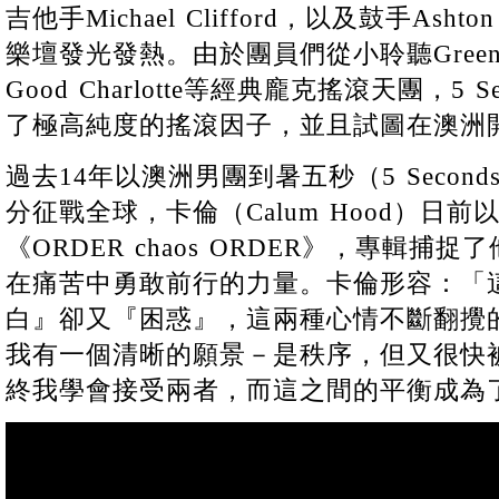
吉他手Michael Clifford，以及鼓手Asht
樂壇發光發熱。由於團員們從小聆聽Green Da
Good Charlotte等經典龐克搖滾天團，5 Sec
了極高純度的搖滾因子，並且試圖在澳洲
過去14年以澳洲男團到暑五秒（5 Seconds 
分征戰全球，卡倫（Calum Hood）日
《ORDER chaos ORDER》，專輯
在痛苦中勇敢前行的力量。卡倫形容：「
白』卻又『困惑』，這兩種心情不斷翻攪
我有一個清晰的願景－是秩序，但又很快
終我學會接受兩者，而這之間的平衡成為