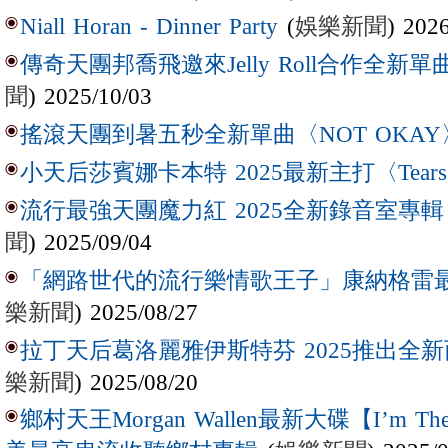
(
娛樂新聞
) 202
Niall Horan - Dinner Party
傳奇天團邦喬飛邀來Jelly Roll合作全新單曲〈L
聞
) 2025/10/03
搖滾天團到暑五秒全新單曲〈NOT OKAY
小天后莎賓娜卡本特 2025最新主打〈Tear
流行最強天團魔力紅 2025全新錄音室專輯【Lov
聞
) 2025/09/04
「網路世代的流行樂情歌王子」康納格雷最新作
樂新聞
) 2025/08/27
拉丁天后葛洛麗雅伊斯特芬 2025推出全新西
樂新聞
) 2025/08/20
鄉村天王Morgan Wallen最新大碟【I’m The