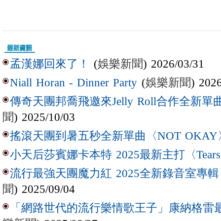
(
娛樂新聞
) 2026/03/31
孟漢娜回來了！
(
娛樂新聞
) 202
Niall Horan - Dinner Party
傳奇天團邦喬飛邀來Jelly Roll合作全新單曲〈L
聞
) 2025/10/03
搖滾天團到暑五秒全新單曲〈NOT OKAY
小天后莎賓娜卡本特 2025最新主打〈Tear
流行最強天團魔力紅 2025全新錄音室專輯【Lov
聞
) 2025/09/04
「網路世代的流行樂情歌王子」康納格雷最新作