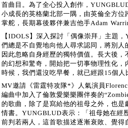
首曲目。為了全心投入創作，YUNGBL
小成長的英格蘭北部一隅，由英倫全方位跨界奇才
掌舵，長期幕後夥伴兼吉他手Adam Warri
【IDOLS】深入探討「偶像崇拜」主題，Y
們總是不自覺地向他人尋求認同，將別人
因此忽略自身經歷的獨特價值。長大後，
的幻想和驚奇，開始把一切事物理性化，
時候，我們還沒吃早餐，就已經跟15個人
MV邀請《雷霆特攻隊*》人氣演員Florenc
編曲中加入了倫敦愛樂樂團伴奏的“Zomb
的歌曲，除了是寫給他的祖母之外，也是
情書。YUNGBLUD表示：「祖母她在
前判若兩人，這首歌描述逐漸衰敗、覺得