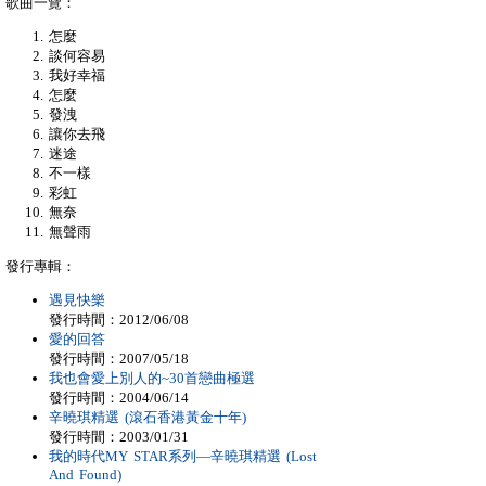
歌曲一覽：
怎麼
談何容易
我好幸福
怎麼
發洩
讓你去飛
迷途
不一樣
彩虹
無奈
無聲雨
發行專輯：
遇見快樂
發行時間：2012/06/08
愛的回答
發行時間：2007/05/18
我也會愛上別人的~30首戀曲極選
發行時間：2004/06/14
辛曉琪精選 (滾石香港黃金十年)
發行時間：2003/01/31
我的時代MY STAR系列—辛曉琪精選 (Lost
And Found)