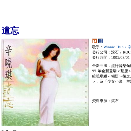
遺忘
歌手：
Winnie Hsin /
發行公司：滾石 / ROC
發行時間：1995/08/01
全新曲風，流行音樂領
95 年全新登場＜荒
給曉琪繼＜領悟＞後之
＞，及「少女小漁」主
資料來源：滾石