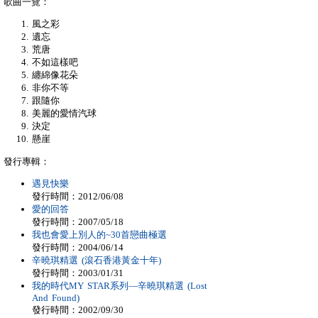
歌曲一覽：
風之彩
遺忘
荒唐
不如這樣吧
纏綿像花朵
非你不等
跟隨你
美麗的愛情汽球
決定
懸崖
發行專輯：
遇見快樂
發行時間：2012/06/08
愛的回答
發行時間：2007/05/18
我也會愛上別人的~30首戀曲極選
發行時間：2004/06/14
辛曉琪精選 (滾石香港黃金十年)
發行時間：2003/01/31
我的時代MY STAR系列—辛曉琪精選 (Lost
And Found)
發行時間：2002/09/30