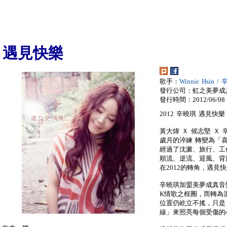
遇見快樂
歌手：
Winnie Hsin /
發行公司：虹之美夢成
發行時間：2012/06/08
2012 辛曉琪 遇見快樂
黃大煒 Ｘ 候志堅 Ｘ
歲月的淬練 轉變為「
經過了沈澱、旅行、工
順流、逆流、迎風、背
在2012的轉角，遇見
辛曉琪加盟美夢成真音
K情歌之框圈，而轉為
位置仍屹立不搖，只是
線」來照亮每個受傷的