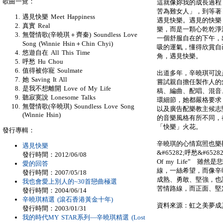
歌曲一覽：
這就像妳我的成長過程
苦為難女人」，到等著
遇見快樂 Meet Happiness
遇見快樂。遇見的快樂
真實 Real
樂，而是一顆心乾乾淨
無聲情歌(辛曉琪＋齊秦) Soundless Love
一個舒服自在的下午，
Song (Winnie Hsin＋Chin Chyi)
吸的運氣，懂得欣賞自
悠遊自在 All This Time
角，遇見快樂。
呼愁 Hu Chou
值得被你寵 Soulmate
出道多年，辛曉琪可說
她 Saving It All
嘗試親自擔任製作人的
是我不想離開 Love of My Life
稿、編曲、配唱、混音
聽寂寞說 Lonesome Talks
環細節，她都嚴格要求
無聲情歌(辛曉琪) Soundless Love Song
以及廣告配樂教主候志
(Winnie Hsin)
的音樂風格有所不同，
「快樂」火花。
發行專輯：
辛曉琪的心情寫照也樂
遇見快樂
&#65282;呼愁&#65282
發行時間：2012/06/08
Of my Life” 
愛的回答
線，一絲希望，而像辛
發行時間：2007/05/18
成熟、勇敢、堅強，也
我也會愛上別人的~30首戀曲極選
苦情路線，而正面、堅
發行時間：2004/06/14
辛曉琪精選 (滾石香港黃金十年)
資料來源：虹之美夢成
發行時間：2003/01/31
我的時代MY STAR系列—辛曉琪精選 (Lost