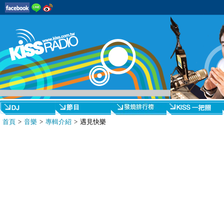
首頁
>
音樂
>
專輯介紹
> 遇見快樂