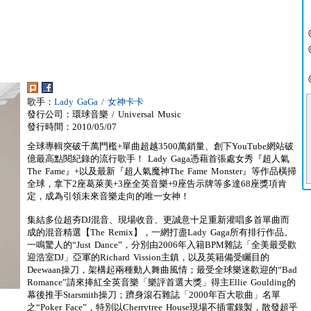
歌手：
Lady GaGa / 女神卡卡
發行公司：環球音樂 / Universal Music
發行時間：2010/05/07
全球專輯突破千萬門檻+單曲超越3500萬銷量、創下YouTube網站破
億最高點閱紀錄的流行歌手！ Lady Gaga憑藉首張處女秀『超人氣
The Fame』+以及最新『超人氣魔神The Fame Monster』等作品橫掃
全球，拿下2座葛萊美+3座全英音樂+9座告示牌等多達68座獎項肯
定，成為引領未來音樂走向的唯一女神！
集結多位超夯DJ混音、現場收音、更誠意十足重新灌唱多首單曲而
成的混音精選【The Remix】，一網打盡Lady Gaga所有排行作品。
一鳴驚人的“Just Dance”，分別由2006年入籍BPM雜誌「全美最受歡
迎浩室DJ」亞軍的Richard Vission主鎮，以及英籍備受矚目的
Deewaan操刀，架構起兩種動人舞曲風情；最受全球樂迷歡迎的“Bad
Romance”請來捧紅全英音樂「樂評首選大獎」得主Ellie Goulding的
幕後推手Starsmith操刀；躋身滾石雜誌「2000年百大歌曲」名單
之“Poker Face”，特別以Cherrytree House現場不插電錄製，散發超乎