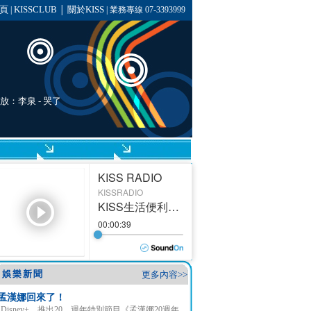
頁
KISSCLUB
關於KISS
|
│
| 業務專線 07-3393999
播放：
李泉
-
哭了
娛樂新聞
更多內容>>
孟漢娜回來了！
Disney+ 推出20 週年特別節目《孟漢娜20週年