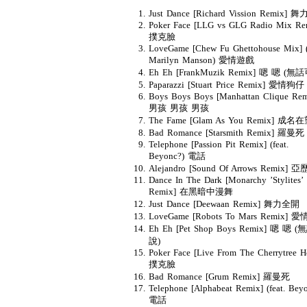
Just Dance [Richard Vission Remix]
Poker Face [LLG vs GLG Radio Mix Re
撲克臉
LoveGame [Chew Fu Ghettohouse Mix] (f
Marilyn Manson) 愛情遊戲
Eh Eh [FrankMuzik Remix] 嗯 嗯 (無
Paparazzi [Stuart Price Remix] 愛情狗仔
Boys Boys Boys [Manhattan Clique Rem
男孩 男孩 男孩
The Fame [Glam As You Remix] 成名
Bad Romance [Starsmith Remix] 羅曼死
Telephone [Passion Pit Remix] (feat.
Beyonc?) 電話
Alejandro [Sound Of Arrows Remix]
Dance In The Dark [Monarchy ’Stylites’
Remix] 在黑暗中漫舞
Just Dance [Deewaan Remix] 舞力全開
LoveGame [Robots To Mars Remix] 
Eh Eh [Pet Shop Boys Remix] 嗯 嗯 
說)
Poker Face [Live From The Cherrytree H
撲克臉
Bad Romance [Grum Remix] 羅曼死
Telephone [Alphabeat Remix] (feat. Bey
電話