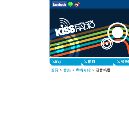
首頁
>
音樂
>
專輯介紹
> 混音精選