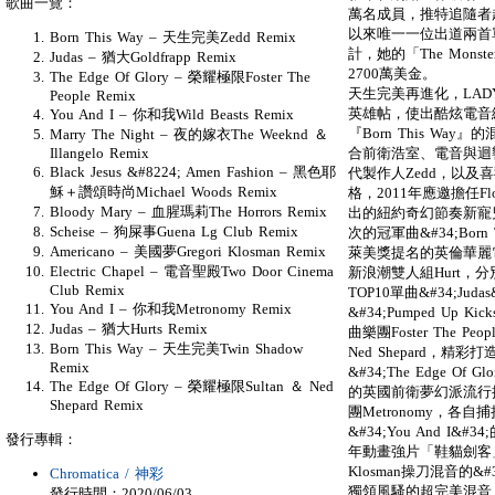
歌曲一覽：
萬名成員，推特追隨者
以來唯一一位出道兩首
Born This Way – 天生完美Zedd Remix
計，她的「The Monst
Judas – 猶大Goldfrapp Remix
2700萬美金。
The Edge Of Glory – 榮耀極限Foster The
天生完美再進化，LAD
People Remix
英雄帖，使出酷炫電音
You And I – 你和我Wild Beasts Remix
『Born This Way』的
Marry The Night – 夜的嫁衣The Weeknd ＆
合前衛浩室、電音與迴響
Illangelo Remix
Black Jesus &#8224; Amen Fashion – 黑色耶
代製作人Zedd，以及
穌＋讚頌時尚Michael Woods Remix
格，2011年應邀擔任Flo
Bloody Mary – 血腥瑪莉The Horrors Remix
出的紐約奇幻節奏新寵兒T
Scheise – 狗屎事Guena Lg Club Remix
次的冠軍曲&#34;Born
Americano – 美國夢Gregori Klosman Remix
萊美獎提名的英倫華麗電
Electric Chapel – 電音聖殿Two Door Cinema
新浪潮雙人組Hurt，
Club Remix
TOP10單曲&#34;Ju
You And I – 你和我Metronomy Remix
&#34;Pumped Up 
Judas – 猶大Hurts Remix
曲樂團Foster The P
Born This Way – 天生完美Twin Shadow
Ned Shepard，精
Remix
&#34;The Edge O
The Edge Of Glory – 榮耀極限Sultan ＆ Ned
的英國前衛夢幻派流行搖滾
Shepard Remix
團Metronomy，各自
&#34;You And 
發行專輯：
年動畫強片「鞋貓劍客」
Klosman操刀混音的&#34
Chromatica / 神彩
獨領風騷的超完美混音，
發行時間：2020/06/03