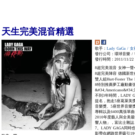
天生完美混音精選
歌手：
Lady GaGa /
發行公司：環球音樂 / Univ
發行時間：2011/11/22
8超完美混音 女神一聲
8超完美陣容 德國新世代製
雙人組Hurt‧Foster T
8特別推薦夢工廠動畫
&#34;Americano&#3
不到3年時間，LADY
提名，抱走5座葛萊美獎
音樂獎、5座世界音樂獎
專輯以及6400萬張單曲
2010年度藝人與全美
響人物」，富比士雜誌
7。LADY GAGA
影帶在網路世界吸引19億