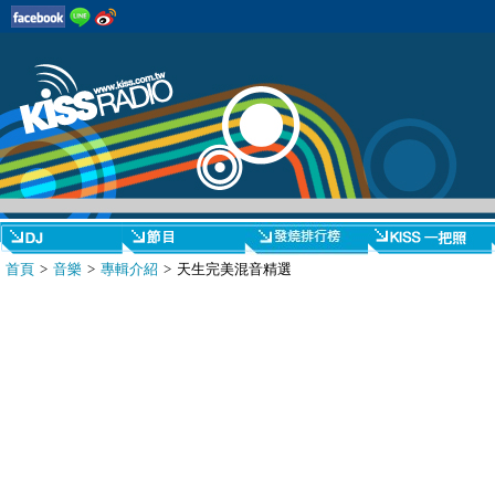
首頁
>
音樂
>
專輯介紹
> 天生完美混音精選