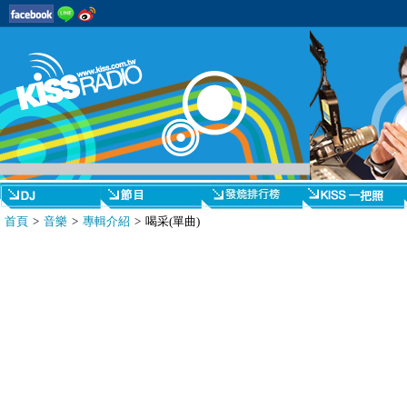
首頁
>
音樂
>
專輯介紹
> 喝采(單曲)