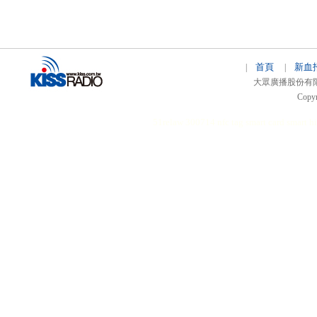
首頁
新血
|
|
大眾廣播股份有限公司 
Copyr
51relaw
300714
nfc tag
smart card smart
hi