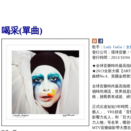
喝采(單曲)
歌手：
Lady GaGa /
發行公司：環球音樂 / Univ
發行時間：2013/10/04
★全球音樂時尚最高指
★2013全新大碟【ART
曲榜No.4、英國金榜第
全球音樂時尚最高指標、
個時尚潮流，世界就是
格，挑戰舊有成規、締
正式出道短短5年時間，
藝人」、VH1頻道「
影響力名人」和「百大
力人物」等名單，獲頒
MTV音樂錄影帶大獎在