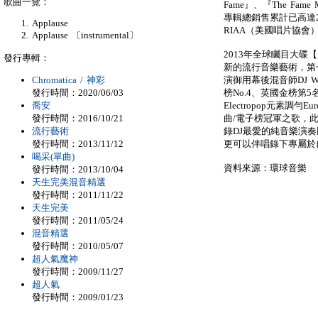
歌曲一覽：
Fame』、『The Fame
專輯總銷售累計已高達2
Applause
RIAA（美國唱片協會
Applause 〔instrumental〕
2013年全球矚目大碟【A
發行專輯：
新的流行音樂藝術，第一波主
Chromatica / 神彩
演御用幕後混音師DJ W
發行時間：2020/06/03
榜No.4、英國金榜第5
喬安
Electropop元素調勻E
發行時間：2016/10/21
曲/電子榜冠軍之歌，
流行藝術
錄DJ最愛的純音樂演
發行時間：2013/11/12
更可以伴唱錄下專屬於
喝采(單曲)
資料來源：環球音樂
發行時間：2013/10/04
天生完美混音精選
發行時間：2011/11/22
天生完美
發行時間：2011/05/24
混音精選
發行時間：2010/05/07
超人氣魔神
發行時間：2009/11/27
超人氣
發行時間：2009/01/23