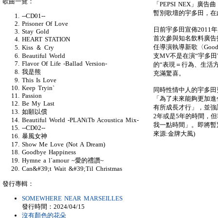
歌曲一覽：
「PEPSI NEX」廣
暫別歌壇的宇多田，在
--CD01--
Prisoner Of Love
日前宇多田宣佈201
Stay Gold
首次參與知名飲料廣告
HEART STATION
任導演執導新歌〈Goodb
Kiss ＆ Cry
支MV不是在演“宇多
Beautiful World
Flavor Of Life -Ballad Version-
的“表現＝行為、生活
我是熊
充滿驚喜。
This Is Love
Keep Tryin`
同時性情中人的宇多田
Passion
「為了未來能夠更加進
Be My Last
有所成長才行」，並強
如願以償
2年或是5年的時間，
Beautiful World -PLANiTb Acoustica Mix-
我一點時間」。即將暫
--CD02--
來源:金牌大風)
暴風女神
Show Me Love (Not A Dream)
Goodbye Happiness
Hymne a l`amour ~愛的禮讚~
Can&#39;t Wait &#39;Til Christmas
發行專輯：
SOMEWHERE NEAR MARSEILLES
發行時間：2024/04/15
沒有顏色的花朵