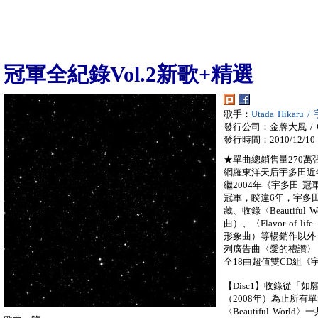
冠軍全紀錄Vol.2新歌+精選
歌手：
Utada Hikaru
發行公司：金牌大風 / Gol
發行時間：2010/12/10
★單曲總銷售量270萬
網羅東洋天后宇多田近年來
繼2004年《宇多田 冠
冠軍，睽違6年，宇多
藏、收錄〈Beautifu
曲）、〈Flavor of li
形象曲）等暢銷作以外
列廣告曲〈愛的禮讚〉
全18曲超值雙CD組《宇
【Disc1】收錄從「如願以
（2008年）為止所有單曲
〈Beautiful Wor