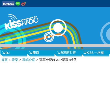
首頁
>
音樂
>
專輯介紹
> 冠軍全紀錄Vol.2新歌+精選