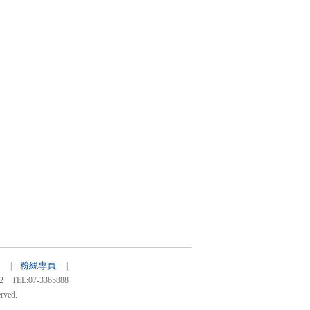
粉絲專頁
00 |
|
:07-3365888
rved.