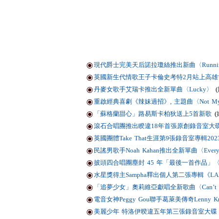
現代爵士完美天后諾拉瓊絲推出新曲〈Runni
英國新生代情歌王子卡倫史考特2月站上高雄
丹麥女歌手艾瑞卡推出全新單曲〈Lucky〉
(
重啟經典喜劇《辣妹過招》, 主題曲〈Not My 
「蘇格蘭甜心」路易斯卡柏狄送上5首新歌
(
滾石合唱團推出睽違18年首張原創錄音室大碟【Hac
英國團體Take That生涯第9張錄音室專輯20
民謠男歌手Noah Kahan推出全新單曲〈Everywher
披頭四合唱團塵封 45 年「最後一首作品」〈No
水星獎得主Sampha釋出個人第二張專輯《LA
「追夢少女」奧莉維亞獻唱全新歌曲〈Can’t Cat
電音女神Peggy Gou聯手葛萊美傳奇Lenny Krav
美麗少年 特洛伊暌違五年第三張錄音室大碟