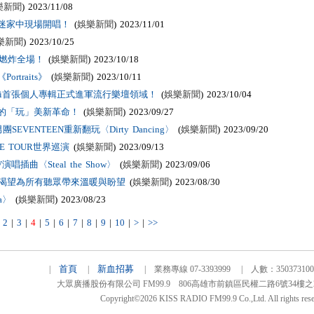
樂新聞
) 2023/11/08
迷家中現場開唱！
(
娛樂新聞
) 2023/11/01
樂新聞
) 2023/10/25
獻唱燃炸全場！
(
娛樂新聞
) 2023/10/18
traits》
(
娛樂新聞
) 2023/10/11
 Bocelli首張個人專輯正式進軍流行樂壇領域！
(
娛樂新聞
) 2023/10/04
潮派的「玩」美新革命！
(
娛樂新聞
) 2023/09/27
ENTEEN重新翻玩〈Dirty Dancing〉
(
娛樂新聞
) 2023/09/20
TE TOUR世界巡演
(
娛樂新聞
) 2023/09/13
曲〈Steal the Show〉
(
娛樂新聞
) 2023/09/06
輯渴望為所有聽眾帶來溫暖與盼望
(
娛樂新聞
) 2023/08/30
a〉
(
娛樂新聞
) 2023/08/23
|
2
|
3
|
4
|
5
|
6
|
7
|
8
|
9
|
10
|
>
|
>>
首頁
新血招募
|
|
| 業務專線 07-3393999 | 人數：3503731
大眾廣播股份有限公司 FM99.9 806高雄市前鎮區民權二路6號34樓之2 TEL
Copyright©2026 KISS RADIO FM99.9 Co.,Ltd. All rights rese