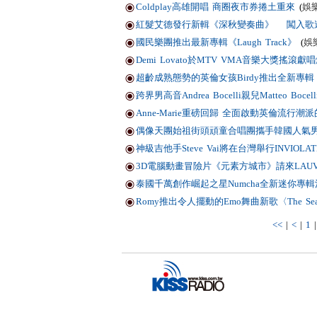
Coldplay高雄開唱 商圈夜市券捲土重來
(
娛
紅髮艾德發行新輯《深秋變奏曲》 闖入歌
國民樂團推出最新專輯《Laugh Track》
(
娛
Demi Lovato於MTV VMA音樂大獎搖滾
超齡成熟態勢的英倫女孩Birdy推出全新專輯《Por
跨界男高音Andrea Bocelli親兒Matteo
Anne-Marie重磅回歸 全面啟動英倫流行
偶像天團始祖街頭頑童合唱團攜手韓國人氣男團SEV
神級吉他手Steve Vai將在台灣舉行INVIOLA
3D電腦動畫冒險片《元素方城市》請來LAUV演唱插
泰國千萬創作崛起之星Numcha全新迷你專
Romy推出令人擺動的Emo舞曲新歌〈The Se
<<
|
<
|
1