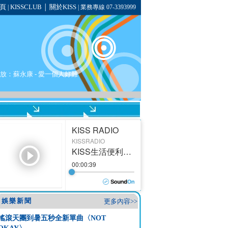
頁
KISSCLUB
關於KISS
|
│
| 業務專線 07-3393999
播放：
蘇永康
- 愛一個人好難
娛樂新聞
更多內容>>
搖滾天團到暑五秒全新單曲〈NOT